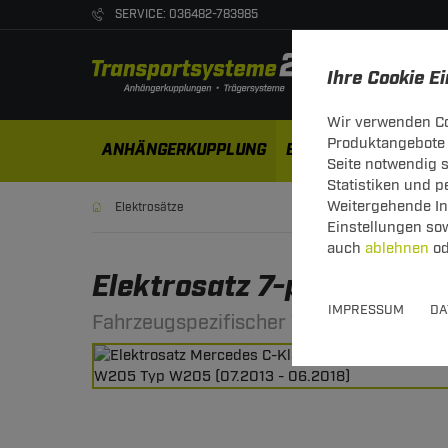
SERVICE: 036482-783985
Ihre Cookie E
Wir verwenden Co
Produktangebote 
ANHÄNGERKUPPLUNG
ELEKTROSÄTZE
DA
Seite notwendig 
Statistiken und 
Weitergehende Inf
Elektrosätze
Einstellungen so
auch
ablehnen
od
Elektrosatz 7-pol. von E
IMPRESSUM
DA
Fahrzeugspezifischer 7-poliger Elektro