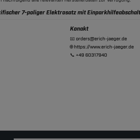
en nachfolgend alle relevanten Herstellerdaten zur Verfügung:
fischer 7-poliger Elektrosatz mit Einparkhilfeabschal
Konakt
📧
orders@erich-jaeger.de
🌐
https://www.erich-jaeger.de
📞
+49 60317940