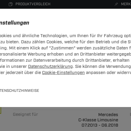
PRODUKTVERGLEICH
MERK
instellungen
okies und ähnliche Technologien, um Ihnen für Ihr Fahrzeug opt
zu bieten. Dazu zählen Cookies, welche für den Betrieb und die 
CHTRÄGER
DACHBOXEN
FAHRRADTRÄGER
ZUBEHÖR
sing. Mit einem Klick auf "Zustimmen" werden zusätzliche Daten
personalisierte Werbung erhoben und an Drittanbieter weitergege
ormationen zur Datenverarbeitung durch Drittanbieter, erhalten 
Hier 
wie in unserer
Datenschutzerklärung
. Sie können die Verwendung
er jederzeit über die
Cookie-Einstellungen
anpassen oder widerr
rich Jaeger: Mercedes C-Klasse 
TENSCHUTZHINWEISE
satz mit Einparkhilfeabschaltung
Art.-Nr.
T247ME128-3
Geeignet für
Mercedes
C-Klasse Limousine
07.2013 - 06.2018