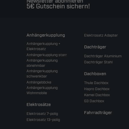
Newsletter abonnieren
5€ Gutschein sichern!
Anhängerkupplung
Elektrosatz Adapter
Anhängerkupplung +
Dachträger
Elektrosatz
Anhängerkupplung starr
Dachträger Aluminium
Anhängerkupplung
Dachträger Stahl
abnehmbar
Anhängerkupplung
Dachboxen
schwenkbar
Anhängeböcke
Thule Dachbox
Anhängerkupplung
Hapro Dachbox
Wohnmobile
Kamei Dachbox
G3 Dachbox
Elektrosätze
Fahrradträger
Elektrosatz 7-polig
Elektrosatz 13-polig