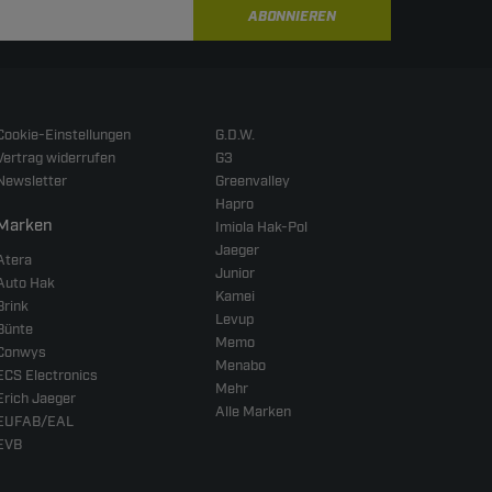
ABONNIEREN
Cookie-Einstellungen
G.D.W.
Vertrag widerrufen
G3
Newsletter
Greenvalley
Hapro
Marken
Imiola Hak-Pol
Jaeger
Atera
Junior
Auto Hak
Kamei
Brink
Levup
Bünte
Memo
Conwys
Menabo
ECS Electronics
Mehr
Erich Jaeger
Alle Marken
EUFAB/EAL
EVB