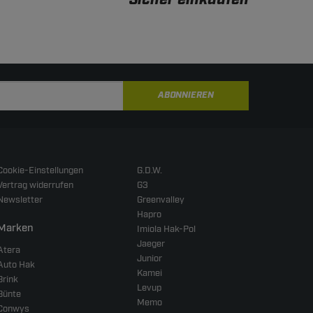
ABONNIEREN
Cookie-Einstellungen
G.D.W.
Vertrag widerrufen
G3
Newsletter
Greenvalley
Hapro
Marken
Imiola Hak-Pol
Jaeger
Atera
Junior
Auto Hak
Kamei
Brink
Levup
Bünte
Memo
Conwys