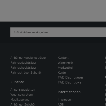
Anhängerkupplungsträger
Kontakt
Fahrraddachträger
Warenkorb
Fahrradheckträger
Merkzettel
Fahrradträger Zubehör
Konto
FAQ Dachträger
Zubehör
FAQ Dachboxen
Anschraubplatten
Informationen
Wechselsystem
Maulkupplung
Impressum
Anhänger Zubehör
AGB