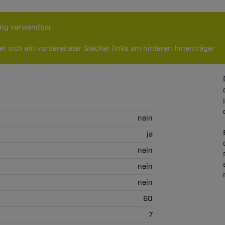
ung verwendbar.
t sich ein vorbereiteter Stecker links am hinteren Innenträger
nein
ja
nein
nein
nein
60
7