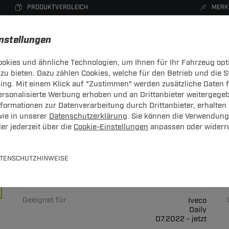
PRODUKTVERGLEICH
MERK
instellungen
okies und ähnliche Technologien, um Ihnen für Ihr Fahrzeug opt
zu bieten. Dazu zählen Cookies, welche für den Betrieb und die 
CHTRÄGER
DACHBOXEN
FAHRRADTRÄGER
ZUBEHÖR
sing. Mit einem Klick auf "Zustimmen" werden zusätzliche Daten
personalisierte Werbung erhoben und an Drittanbieter weitergege
ormationen zur Datenverarbeitung durch Drittanbieter, erhalten 
wie in unserer
Datenschutzerklärung
. Sie können die Verwendung
er jederzeit über die
Cookie-Einstellungen
anpassen oder widerr
 Electronics: Iveco Daily Pritsch
TENSCHUTZHINWEISE
satz
Art.-Nr.
T247IV012-2
Geeignet für
Iveco
Daily
07.2022 - jetzt