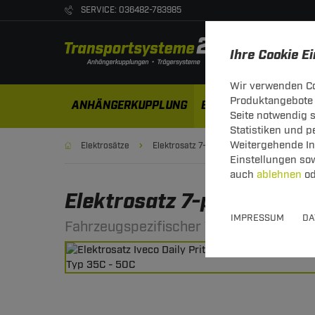
SERVICE: 036482-783985
Ihre Cookie E
Wir verwenden Co
Produktangebote 
ANHÄNGERKUPPLUNG
ELEKTROSÄTZE
DA
Seite notwendig 
Statistiken und 
Weitergehende Inf
Elektrosätze
Elektrosatz 7-polig
Einstellungen so
auch
ablehnen
od
Elektrosatz 7-pol. von ECS
IMPRESSUM
DA
Fahrzeugspezifischer 7-poliger Elektro