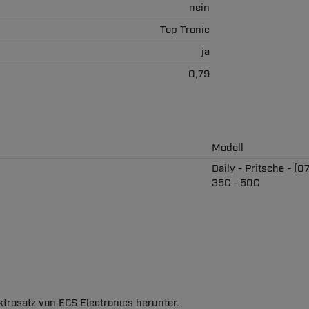
nein
Top Tronic
ja
0,79
Modell
Daily - Pritsche - (07
35C - 50C
ktrosatz von ECS Electronics herunter.