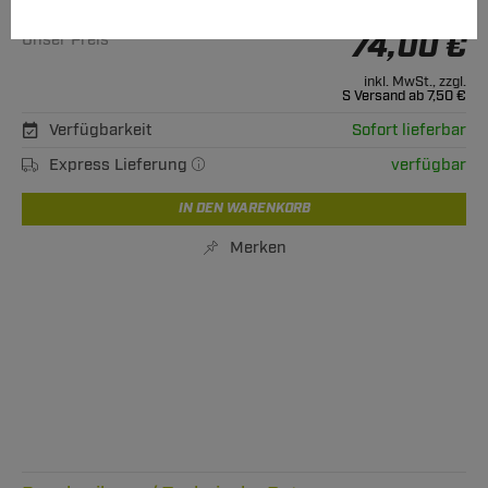
Alle passenden Modelle
74,00 €
Unser Preis
inkl. MwSt., zzgl.
S Versand ab 7,50 €
Verfügbarkeit
Sofort lieferbar
Express Lieferung
verfügbar
IN DEN WARENKORB
Merken