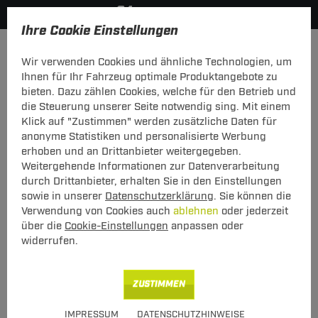
Ihre Cookie Einstellungen
Elektrosätze
Elektrosatz 13-polig
Wir verwenden Cookies und ähnliche Technologien, um
Hier geht's zur Fahrzeugübersicht:
Toyota Celica Coupe
Ihnen für Ihr Fahrzeug optimale Produktangebote zu
bieten. Dazu zählen Cookies, welche für den Betrieb und
Neu
die Steuerung unserer Seite notwendig sing. Mit einem
Klick auf "Zustimmen" werden zusätzliche Daten für
anonyme Statistiken und personalisierte Werbung
Elektrosatz 13-pol. von TowTec: Toyota
erhoben und an Drittanbieter weitergegeben.
Celica Coupe Typ T23
Weitergehende Informationen zur Datenverarbeitung
durch Drittanbieter, erhalten Sie in den Einstellungen
Universeller 13-poliger Elektrosatz
sowie in unserer
Datenschutzerklärung
. Sie können die
Verwendung von Cookies auch
ablehnen
oder jederzeit
über die
Cookie-Einstellungen
anpassen oder
Art.-Nr.
T2413TT23-360
widerrufen.
Geeignet für
Toyota
Celica Coupe
10.1999 - 12.2005
ZUSTIMMEN
Hinweise beachten
IMPRESSUM
DATENSCHUTZHINWEISE