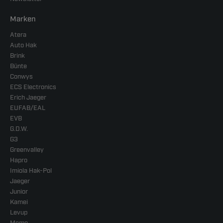
Marken
Atera
Auto Hak
Brink
Bünte
Conwys
ECS Electronics
Erich Jaeger
EUFAB/EAL
EVB
G.D.W.
G3
Greenvalley
Hapro
Imiola Hak-Pol
Jaeger
Junior
Kamei
Levup
Memo