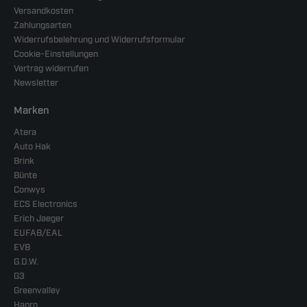
Versandkosten
Zahlungsarten
Widerrufsbelehrung und Widerrufsformular
Cookie-Einstellungen
Vertrag widerrufen
Newsletter
Marken
Atera
Auto Hak
Brink
Bünte
Conwys
ECS Electronics
Erich Jaeger
EUFAB/EAL
EVB
G.D.W.
G3
Greenvalley
Hapro