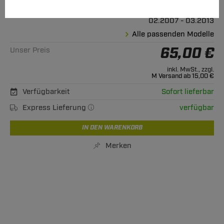
Geeignet für
Peugeot
4007
02.2007 - 03.2013
Alle passenden Modelle
65,00 €
Unser Preis
inkl. MwSt., zzgl.
M Versand ab 15,00 €
Verfügbarkeit
Sofort lieferbar
Express Lieferung
verfügbar
IN DEN WARENKORB
Merken