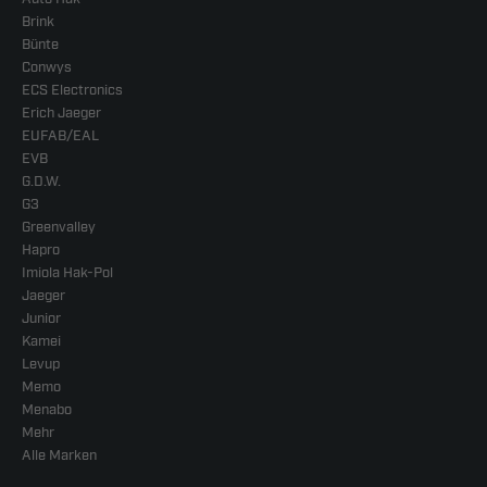
Brink
Bünte
Conwys
ECS Electronics
Erich Jaeger
EUFAB/EAL
EVB
G.D.W.
G3
Greenvalley
Hapro
Imiola Hak-Pol
Jaeger
Junior
Kamei
Levup
Memo
Menabo
Mehr
Alle Marken