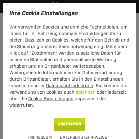
Ihre Cookie Einstellungen
Dachträger
Wir verwenden Cookies und ähnliche Technologien, um
Hier geht's zur Fahrzeugübersicht:
Peugeot 4007
Ihnen für Ihr Fahrzeug optimale Produktangebote zu
bieten. Dazu zählen Cookies, welche für den Betrieb und
die Steuerung unserer Seite notwendig sing. Mit einem
Klick auf "Zustimmen" werden zusätzliche Daten für
anonyme Statistiken und personalisierte Werbung
G3 Dachträger Clop Peugeot 4007
erhoben und an Drittanbieter weitergegeben.
02.2007 - 03.2013
Weitergehende Informationen zur Datenverarbeitung
durch Drittanbieter, erhalten Sie in den Einstellungen
mit offener Dachreling
sowie in unserer
Datenschutzerklärung
. Sie können die
Verwendung von Cookies auch
ablehnen
oder jederzeit
über die
Cookie-Einstellungen
anpassen oder
widerrufen.
ZUSTIMMEN
Art.-Nr.
T24DATR6630-124
IMPRESSUM
DATENSCHUTZHINWEISE