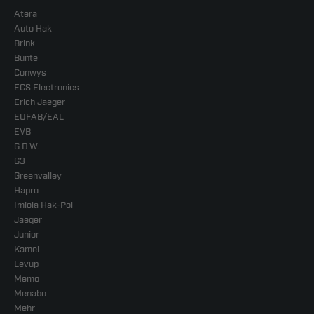
Atera
Auto Hak
Brink
Bünte
Conwys
ECS Electronics
Erich Jaeger
EUFAB/EAL
EVB
G.D.W.
G3
Greenvalley
Hapro
Imiola Hak-Pol
Jaeger
Junior
Kamei
Levup
Memo
Menabo
Mehr