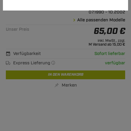
Geeignet für
Ford
Escort Turnier (Kombi)
07.1990 - 10.2002
Alle passenden Modelle
65,00 €
Unser Preis
inkl. MwSt., zzgl.
M Versand ab 15,00 €
Verfügbarkeit
Sofort lieferbar
Express Lieferung
verfügbar
IN DEN WARENKORB
Merken