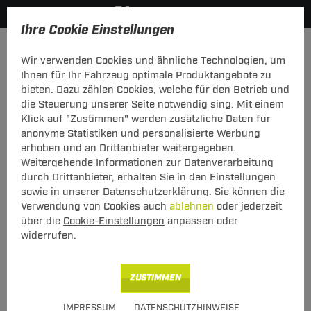
Ihre Cookie Einstellungen
Dachträger
Dachträger Stahl
Wir verwenden Cookies und ähnliche Technologien, um
Hier geht's zur Fahrzeugübersicht:
Ford Escort Turnier (Kombi)
Ihnen für Ihr Fahrzeug optimale Produktangebote zu
bieten. Dazu zählen Cookies, welche für den Betrieb und
die Steuerung unserer Seite notwendig sing. Mit einem
Klick auf "Zustimmen" werden zusätzliche Daten für
anonyme Statistiken und personalisierte Werbung
G3 Dachträger Clop Ford Escort Turnier
erhoben und an Drittanbieter weitergegeben.
(Kombi) 07.1990 - 10.2002
Weitergehende Informationen zur Datenverarbeitung
durch Drittanbieter, erhalten Sie in den Einstellungen
mit offener Dachreling
sowie in unserer
Datenschutzerklärung
. Sie können die
Verwendung von Cookies auch
ablehnen
oder jederzeit
über die
Cookie-Einstellungen
anpassen oder
widerrufen.
ZUSTIMMEN
Art.-Nr.
T24DATR6629-32
IMPRESSUM
DATENSCHUTZHINWEISE