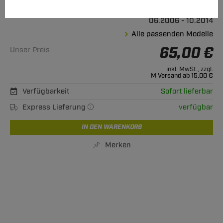
Geeignet für
Fiat
Sedici
06.2006 - 10.2014
Alle passenden Modelle
65,00 €
Unser Preis
inkl. MwSt., zzgl.
M Versand ab 15,00 €
Verfügbarkeit
Sofort lieferbar
Express Lieferung
verfügbar
IN DEN WARENKORB
Merken