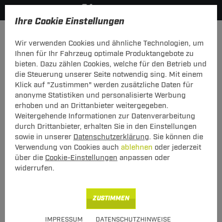
Ihre Cookie Einstellungen
Dachträger
Dachträger Stahl
Wir verwenden Cookies und ähnliche Technologien, um
Hier geht's zur Fahrzeugübersicht:
Fiat Sedici
Ihnen für Ihr Fahrzeug optimale Produktangebote zu
bieten. Dazu zählen Cookies, welche für den Betrieb und
die Steuerung unserer Seite notwendig sing. Mit einem
Klick auf "Zustimmen" werden zusätzliche Daten für
anonyme Statistiken und personalisierte Werbung
G3 Dachträger Clop Fiat Sedici 06.2006
erhoben und an Drittanbieter weitergegeben.
- 10.2014
Weitergehende Informationen zur Datenverarbeitung
durch Drittanbieter, erhalten Sie in den Einstellungen
mit offener Dachreling
sowie in unserer
Datenschutzerklärung
. Sie können die
Verwendung von Cookies auch
ablehnen
oder jederzeit
über die
Cookie-Einstellungen
anpassen oder
widerrufen.
ZUSTIMMEN
Art.-Nr.
T24DATR6630-56
IMPRESSUM
DATENSCHUTZHINWEISE