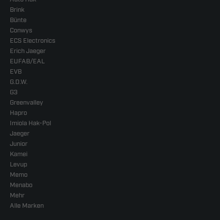
Brink
Bünte
Conwys
ECS Electronics
Erich Jaeger
EUFAB/EAL
EVB
G.D.W.
G3
Greenvalley
Hapro
Imiola Hak-Pol
Jaeger
Junior
Kamei
Levup
Memo
Menabo
Mehr
Alle Marken