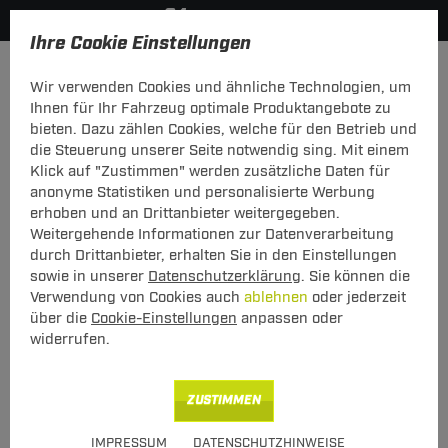
Ihre Cookie Einstellungen
Dachträger
Dachträger Stahl
Wir verwenden Cookies und ähnliche Technologien, um
Hier geht's zur Fahrzeugübersicht:
Dodge Journey
Ihnen für Ihr Fahrzeug optimale Produktangebote zu
bieten. Dazu zählen Cookies, welche für den Betrieb und
die Steuerung unserer Seite notwendig sing. Mit einem
Klick auf "Zustimmen" werden zusätzliche Daten für
anonyme Statistiken und personalisierte Werbung
G3 Dachträger Clop Dodge Journey
erhoben und an Drittanbieter weitergegeben.
06.2008 - jetzt
Weitergehende Informationen zur Datenverarbeitung
durch Drittanbieter, erhalten Sie in den Einstellungen
mit offener Dachreling
sowie in unserer
Datenschutzerklärung
. Sie können die
Verwendung von Cookies auch
ablehnen
oder jederzeit
über die
Cookie-Einstellungen
anpassen oder
widerrufen.
ZUSTIMMEN
Art.-Nr.
T24DATR6630-51
IMPRESSUM
DATENSCHUTZHINWEISE