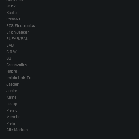
Brink
Bünte
Conwys
ECS Electronics
Erich Jaeger
EUFAB/EAL
EVB
G.D.W.
G3
Greenvalley
Hapro
Imiola Hak-Pol
Jaeger
Junior
Kamei
Levup
Memo
Menabo
Mehr
Alle Marken