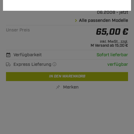
Geeignet für
Dodge
Journey
06.2008 - jetzt
Alle passenden Modelle
65,00 €
Unser Preis
inkl. MwSt., zzgl.
M Versand ab 15,00 €
Verfügbarkeit
Sofort lieferbar
Express Lieferung
verfügbar
IN DEN WARENKORB
Merken