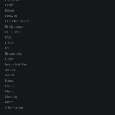
Brink
Bünte
Conwys
ECS Electronics
Erich Jaeger
EUFAB/EAL
EVB
G.D.W.
G3
Greenvalley
Hapro
Imiola Hak-Pol
Jaeger
Junior
Kamei
Levup
Memo
Menabo
Mehr
Alle Marken