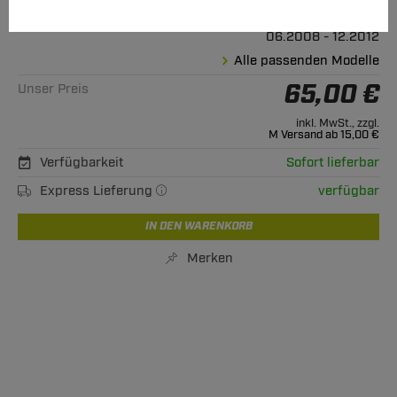
Geeignet für
Dacia
Sandero
06.2008 - 12.2012
Alle passenden Modelle
65,00 €
Unser Preis
inkl. MwSt., zzgl.
M Versand ab 15,00 €
Verfügbarkeit
Sofort lieferbar
Express Lieferung
verfügbar
IN DEN WARENKORB
Merken