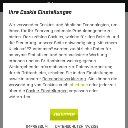
Ihre Cookie Einstellungen
Dachträger
Dachträger Stahl
Wir verwenden Cookies und ähnliche Technologien, um
Hier geht's zur Fahrzeugübersicht:
Dacia Sandero
Ihnen für Ihr Fahrzeug optimale Produktangebote zu
bieten. Dazu zählen Cookies, welche für den Betrieb und
die Steuerung unserer Seite notwendig sing. Mit einem
Klick auf "Zustimmen" werden zusätzliche Daten für
anonyme Statistiken und personalisierte Werbung
G3 Dachträger Clop Dacia Sandero
erhoben und an Drittanbieter weitergegeben.
06.2008 - 12.2012
Weitergehende Informationen zur Datenverarbeitung
durch Drittanbieter, erhalten Sie in den Einstellungen
mit offener Dachreling
sowie in unserer
Datenschutzerklärung
. Sie können die
Verwendung von Cookies auch
ablehnen
oder jederzeit
über die
Cookie-Einstellungen
anpassen oder
widerrufen.
ZUSTIMMEN
Art.-Nr.
T24DATR6629-23
IMPRESSUM
DATENSCHUTZHINWEISE