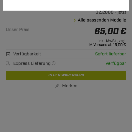
Geeignet für
Citroen
Nemo
02.2008 - jetzt
Alle passenden Modelle
65,00 €
Unser Preis
inkl. MwSt., zzgl.
M Versand ab 15,00 €
Verfügbarkeit
Sofort lieferbar
Express Lieferung
verfügbar
IN DEN WARENKORB
Merken