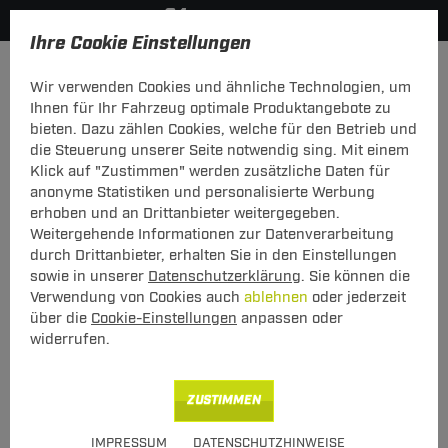
Ihre Cookie Einstellungen
Dachträger
Dachträger Stahl
Wir verwenden Cookies und ähnliche Technologien, um
Hier geht's zur Fahrzeugübersicht:
Citroen Nemo
Ihnen für Ihr Fahrzeug optimale Produktangebote zu
bieten. Dazu zählen Cookies, welche für den Betrieb und
die Steuerung unserer Seite notwendig sing. Mit einem
Klick auf "Zustimmen" werden zusätzliche Daten für
anonyme Statistiken und personalisierte Werbung
G3 Dachträger Clop Citroen Nemo
erhoben und an Drittanbieter weitergegeben.
02.2008 - jetzt
Weitergehende Informationen zur Datenverarbeitung
durch Drittanbieter, erhalten Sie in den Einstellungen
mit offener Dachreling
sowie in unserer
Datenschutzerklärung
. Sie können die
Verwendung von Cookies auch
ablehnen
oder jederzeit
über die
Cookie-Einstellungen
anpassen oder
widerrufen.
ZUSTIMMEN
Art.-Nr.
T24DATR6630-46
IMPRESSUM
DATENSCHUTZHINWEISE