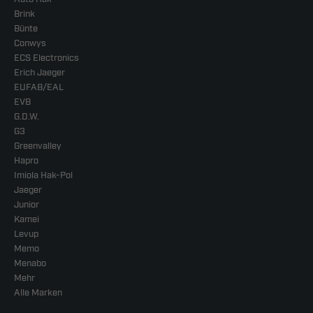
Brink
Bünte
Conwys
ECS Electronics
Erich Jaeger
EUFAB/EAL
EVB
G.D.W.
G3
Greenvalley
Hapro
Imiola Hak-Pol
Jaeger
Junior
Kamei
Levup
Memo
Menabo
Mehr
Alle Marken