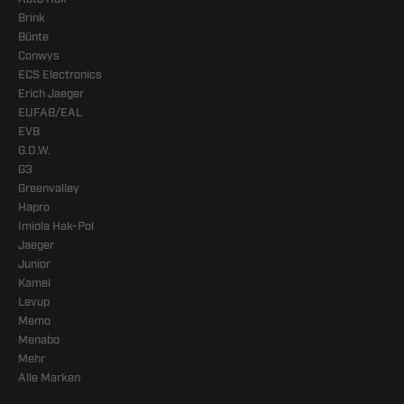
Brink
Bünte
Conwys
ECS Electronics
Erich Jaeger
EUFAB/EAL
EVB
G.D.W.
G3
Greenvalley
Hapro
Imiola Hak-Pol
Jaeger
Junior
Kamei
Levup
Memo
Menabo
Mehr
Alle Marken