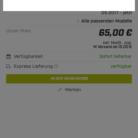
Geeignet für
Ford
Fiesta Fliessheck
05.2017 - jetzt
Alle passenden Modelle
65,00 €
Unser Preis
inkl. MwSt., zzgl.
M Versand ab 15,00 €
Verfügbarkeit
Sofort lieferbar
Express Lieferung
verfügbar
IN DEN WARENKORB
Merken