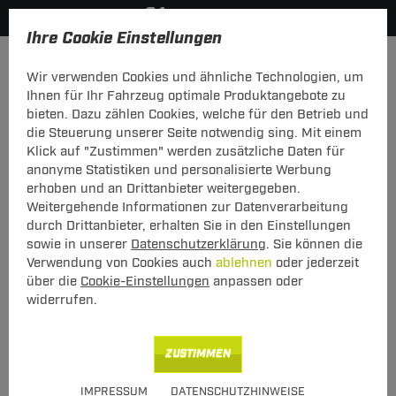
Ihre Cookie Einstellungen
Dachträger
Dachträger Stahl
Wir verwenden Cookies und ähnliche Technologien, um
Hier geht's zur Fahrzeugübersicht:
Ford Fiesta Fliessheck
Ihnen für Ihr Fahrzeug optimale Produktangebote zu
bieten. Dazu zählen Cookies, welche für den Betrieb und
die Steuerung unserer Seite notwendig sing. Mit einem
Klick auf "Zustimmen" werden zusätzliche Daten für
anonyme Statistiken und personalisierte Werbung
G3 Dachträger Clop Ford Fiesta
erhoben und an Drittanbieter weitergegeben.
Fliessheck 05.2017 - jetzt
Weitergehende Informationen zur Datenverarbeitung
durch Drittanbieter, erhalten Sie in den Einstellungen
mit geschlossener Dachreling
sowie in unserer
Datenschutzerklärung
. Sie können die
Verwendung von Cookies auch
ablehnen
oder jederzeit
über die
Cookie-Einstellungen
anpassen oder
widerrufen.
ZUSTIMMEN
Art.-Nr.
T24DATR6629-33
IMPRESSUM
DATENSCHUTZHINWEISE