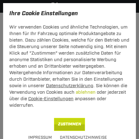
Ihre Cookie Einstellungen
Dachträger
Dachträger Aluminium
Wir verwenden Cookies und ähnliche Technologien, um
Neu
Ihnen für Ihr Fahrzeug optimale Produktangebote zu
bieten. Dazu zählen Cookies, welche für den Betrieb und
die Steuerung unserer Seite notwendig sing. Mit einem
Thule Dachträger SlideBar aus
Klick auf "Zustimmen" werden zusätzliche Daten für
Aluminium
anonyme Statistiken und personalisierte Werbung
erhoben und an Drittanbieter weitergegeben.
T-Nut Adapter verwendbar - ohne
Weitergehende Informationen zur Datenverarbeitung
besondere Dachträgerbefestigung
durch Drittanbieter, erhalten Sie in den Einstellungen
sowie in unserer
Datenschutzerklärung
. Sie können die
Verwendung von Cookies auch
ablehnen
oder jederzeit
über die
Cookie-Einstellungen
anpassen oder
widerrufen.
Art.-Nr.
T24DATR9054-2
ZUSTIMMEN
418,00 €
Unser Preis
IMPRESSUM
DATENSCHUTZHINWEISE