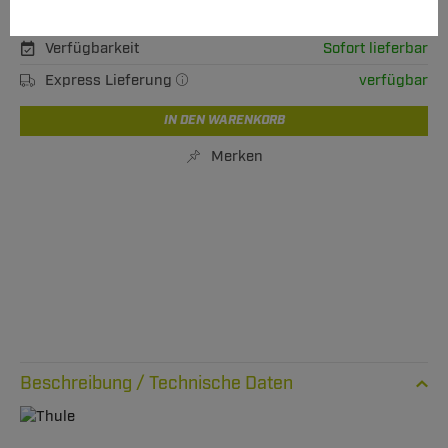
inkl. MwSt., zzgl.
M Versand ab 15,00 €
Verfügbarkeit
Sofort lieferbar
Express Lieferung
verfügbar
IN DEN WARENKORB
Merken
Technische Daten