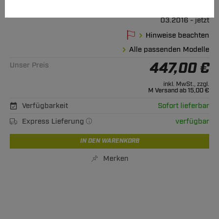
Geeignet für
Toyota
Proace Verso
03.2016 - jetzt
Hinweise beachten
Alle passenden Modelle
447,00 €
Unser Preis
inkl. MwSt., zzgl.
M Versand ab 15,00 €
Verfügbarkeit
Sofort lieferbar
Express Lieferung
verfügbar
IN DEN WARENKORB
Merken