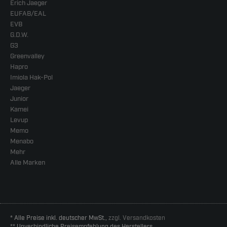
Erich Jaeger
EUFAB/EAL
EVB
G.D.W.
G3
Greenvalley
Hapro
Imiola Hak-Pol
Jaeger
Junior
Kamei
Levup
Memo
Menabo
Mehr
Alle Marken
* Alle Preise inkl. deutscher MwSt.,
zzgl. Versandkosten
** Unverbindliche Preisempfehlung des Herstellers