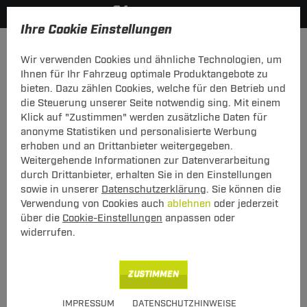
Ihre Cookie Einstellungen
Dachträger
Dachträger Aluminium
Wir verwenden Cookies und ähnliche Technologien, um
Hier geht's zur Fahrzeugübersicht:
Toyota Proace Verso
Ihnen für Ihr Fahrzeug optimale Produktangebote zu
bieten. Dazu zählen Cookies, welche für den Betrieb und
die Steuerung unserer Seite notwendig sing. Mit einem
Klick auf "Zustimmen" werden zusätzliche Daten für
anonyme Statistiken und personalisierte Werbung
Thule Dachträger SlideBar Toyota
erhoben und an Drittanbieter weitergegeben.
Proace Verso 03.2016 - jetzt
Weitergehende Informationen zur Datenverarbeitung
durch Drittanbieter, erhalten Sie in den Einstellungen
T-Nut Adapter verwendbar - mit Fixpunkten
sowie in unserer
Datenschutzerklärung
. Sie können die
Verwendung von Cookies auch
ablehnen
oder jederzeit
über die
Cookie-Einstellungen
anpassen oder
widerrufen.
ZUSTIMMEN
Art.-Nr.
T24DATR7761-8
IMPRESSUM
DATENSCHUTZHINWEISE