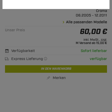
Geeignet für
Fiat
Croma
06.2005 - 12.2011
Alle passenden Modelle
60,00 €
Unser Preis
inkl. MwSt., zzgl.
M Versand ab 15,00 €
Verfügbarkeit
Sofort lieferbar
Express Lieferung
verfügbar
IN DEN WARENKORB
Merken