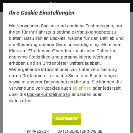
Ihre Cookie Einstellungen
Dachträger
Dachträger Aluminium
Wir verwenden Cookies und ähnliche Technologien, um
Hier geht's zur Fahrzeugübersicht:
Fiat Croma
Ihnen für Ihr Fahrzeug optimale Produktangebote zu
bieten. Dazu zählen Cookies, welche für den Betrieb und
die Steuerung unserer Seite notwendig sing. Mit einem
Klick auf "Zustimmen" werden zusätzliche Daten für
anonyme Statistiken und personalisierte Werbung
Menabo Dachträger Sherman Fiat
erhoben und an Drittanbieter weitergegeben.
Croma 06.2005 - 12.2011
Weitergehende Informationen zur Datenverarbeitung
durch Drittanbieter, erhalten Sie in den Einstellungen
T-Nut Adapter verwendbar - mit offener
sowie in unserer
Datenschutzerklärung
. Sie können die
Dachreling
Verwendung von Cookies auch
ablehnen
oder jederzeit
über die
Cookie-Einstellungen
anpassen oder
widerrufen.
ZUSTIMMEN
Art.-Nr.
T24DATR5135-42
IMPRESSUM
DATENSCHUTZHINWEISE