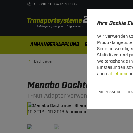
SERVICE: 036482-783985
Ihre Cookie E
Wir verwenden Co
Produktangebote 
ANHÄNGERKUPPLUNG
ELEKTROSÄTZE
DA
Seite notwendig 
Statistiken und 
Weitergehende Inf
Dachträger
Einstellungen so
auch
ablehnen
od
Menabo Dachträger Sherm
IMPRESSUM
DA
T-Nut Adapter verwendbar - mit offene