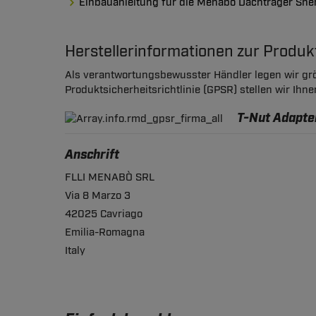
Einbauanleitung für die Menabo Dachträger She
Herstellerinformationen zur Produ
Als verantwortungsbewusster Händler legen wir grö
Produktsicherheitsrichtlinie (GPSR) stellen wir Ihn
T-Nut Adapte
Anschrift
FLLI MENABÒ SRL
Via 8 Marzo 3
42025 Cavriago
Emilia-Romagna
Italy