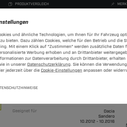
PRODUKTVERGLEICH
MERK
instellungen
okies und ähnliche Technologien, um Ihnen für Ihr Fahrzeug opt
zu bieten. Dazu zählen Cookies, welche für den Betrieb und die 
CHTRÄGER
DACHBOXEN
FAHRRADTRÄGER
ZUBEHÖR
sing. Mit einem Klick auf "Zustimmen" werden zusätzliche Daten
personalisierte Werbung erhoben und an Drittanbieter weitergege
ormationen zur Datenverarbeitung durch Drittanbieter, erhalten 
wie in unserer
Datenschutzerklärung
. Sie können die Verwendung
er jederzeit über die
Cookie-Einstellungen
anpassen oder widerr
an Dacia Sandero 10.2012 - 10.
TENSCHUTZHINWEISE
r Dachreling
Art.-Nr.
T24DATR7498-30
Geeignet für
Dacia
Sandero
10.2012 - 10.2016