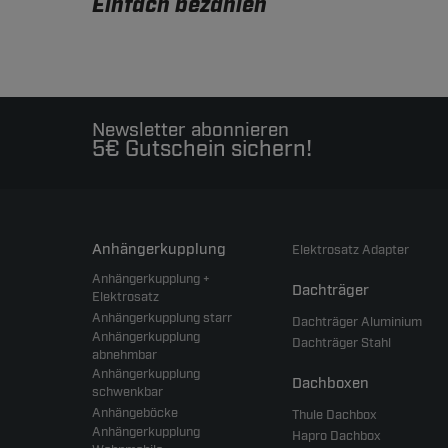
Einfach bezahlen
Newsletter abonnieren
5€ Gutschein sichern!
Anhängerkupplung
Elektrosatz Adapter
Anhängerkupplung +
Dachträger
Elektrosatz
Anhängerkupplung starr
Dachträger Aluminium
Anhängerkupplung
Dachträger Stahl
abnehmbar
Anhängerkupplung
Dachboxen
schwenkbar
Anhängeböcke
Thule Dachbox
Anhängerkupplung
Hapro Dachbox