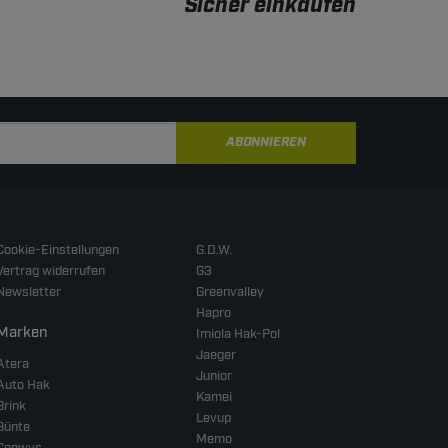
Sicher einkaufen
ABONNIEREN
Cookie-Einstellungen
G.D.W.
Vertrag widerrufen
G3
Newsletter
Greenvalley
Hapro
Marken
Imiola Hak-Pol
Jaeger
Atera
Junior
Auto Hak
Kamei
Brink
Levup
Bünte
Memo