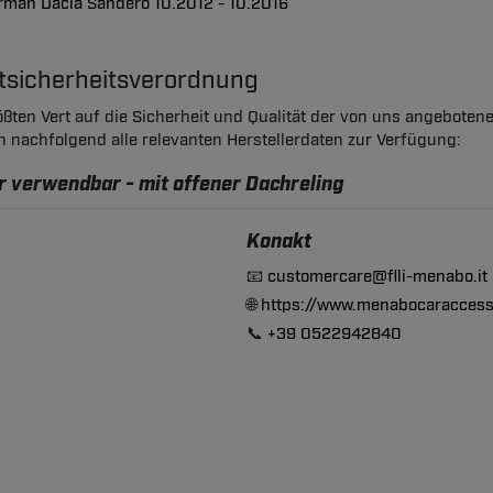
rman Dacia Sandero 10.2012 - 10.2016
ktsicherheitsverordnung
ßten Vert auf die Sicherheit und Qualität der von uns angeboten
en nachfolgend alle relevanten Herstellerdaten zur Verfügung:
r verwendbar - mit offener Dachreling
Konakt
📧
customercare@flli-menabo.it
🌐
https://www.menabocaraccess
📞
+39 0522942840