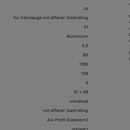
Ja
für Fahrzeuge mit offener Dachreling
21
Aluminium
3,5
90
1180
109
2
47 x 28
universal
mit offener Dachreling
Alu Profil (klassisch)
schwarz