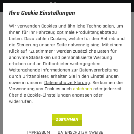
Ihre Cookie Einstellungen
Dachträger
Dachträger Aluminium
Wir verwenden Cookies und ähnliche Technologien, um
Hier geht's zur Fahrzeugübersicht:
BMW 3er Touring (Kombi)
Ihnen für Ihr Fahrzeug optimale Produktangebote zu
bieten. Dazu zählen Cookies, welche für den Betrieb und
die Steuerung unserer Seite notwendig sing. Mit einem
Klick auf "Zustimmen" werden zusätzliche Daten für
anonyme Statistiken und personalisierte Werbung
Menabo Dachträger Sherman BMW 3er
erhoben und an Drittanbieter weitergegeben.
Touring (Kombi) 06.1999 - 07.2005
Weitergehende Informationen zur Datenverarbeitung
durch Drittanbieter, erhalten Sie in den Einstellungen
T-Nut Adapter verwendbar - mit offener
sowie in unserer
Datenschutzerklärung
. Sie können die
Dachreling
Verwendung von Cookies auch
ablehnen
oder jederzeit
über die
Cookie-Einstellungen
anpassen oder
widerrufen.
ZUSTIMMEN
Art.-Nr.
T24DATR5135-10
IMPRESSUM
DATENSCHUTZHINWEISE