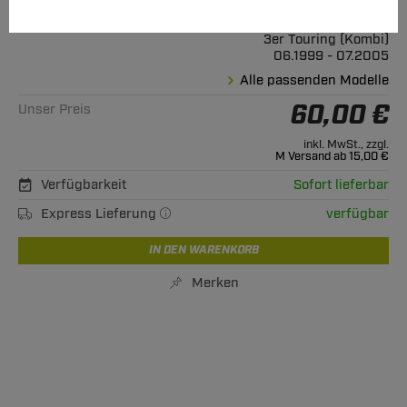
Geeignet für
BMW
3er Touring (Kombi)
06.1999 - 07.2005
Alle passenden Modelle
60,00 €
Unser Preis
inkl. MwSt., zzgl.
M Versand ab 15,00 €
Verfügbarkeit
Sofort lieferbar
Express Lieferung
verfügbar
IN DEN WARENKORB
Merken