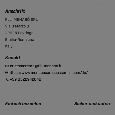
Anschrift
FLLI MENABÒ SRL
Via 8 Marzo 3
42025 Cavriago
Emilia-Romagna
Italy
Konakt
📧
customercare@flli-menabo.it
🌐
https://www.menabocaraccessories.com/de/
📞
+39 0522942840
Einfach bezahlen
Sicher einkaufen