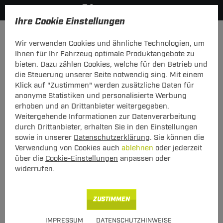
Ihre Cookie Einstellungen
Dachträger
Dachträger Aluminium
Wir verwenden Cookies und ähnliche Technologien, um
Hier geht's zur Fahrzeugübersicht:
Audi A6 Avant
Ihnen für Ihr Fahrzeug optimale Produktangebote zu
bieten. Dazu zählen Cookies, welche für den Betrieb und
die Steuerung unserer Seite notwendig sing. Mit einem
Klick auf "Zustimmen" werden zusätzliche Daten für
anonyme Statistiken und personalisierte Werbung
Menabo Dachträger Sherman Audi A6
erhoben und an Drittanbieter weitergegeben.
Avant 11.1997 - 02.2005
Weitergehende Informationen zur Datenverarbeitung
durch Drittanbieter, erhalten Sie in den Einstellungen
T-Nut Adapter verwendbar - mit offener
sowie in unserer
Datenschutzerklärung
. Sie können die
Dachreling
Verwendung von Cookies auch
ablehnen
oder jederzeit
über die
Cookie-Einstellungen
anpassen oder
widerrufen.
ZUSTIMMEN
Art.-Nr.
T24DATR5135-7
IMPRESSUM
DATENSCHUTZHINWEISE