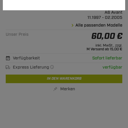
Geeignet für
Audi
A6 Avant
11.1997 - 02.2005
Alle passenden Modelle
60,00 €
Unser Preis
inkl. MwSt., zzgl.
M Versand ab 15,00 €
Verfügbarkeit
Sofort lieferbar
Express Lieferung
verfügbar
IN DEN WARENKORB
Merken