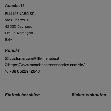
Anschrift
FLLI MENABÒ SRL
Via 8 Marzo 3
42025 Cavriago
Emilia-Romagna
Italy
Konakt
📧
customercare@flli-menabo.it
🌐
https://www.menabocaraccessories.com/de/
📞
+39 0522942840
Einfach bezahlen
Sicher einkaufen