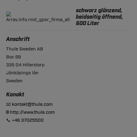
schwarz glänzend,
beidseitig öffnend,
600 Liter
Anschrift
Thule Sweden AB
Box 69
335 04 Hillerstorp
Jönköpings län
Sweden
Konakt
📧
kontakt@thule.com
🌐
http://www.thule.com
📞
+46 37025500