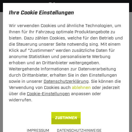
Ihre Cookie Einstellungen
Zurück zur Übersicht
Dachboxen
Thule Dachbox
Wir verwenden Cookies und ähnliche Technologien, um
vorheriger Artikel
nächster Artikel
Ihnen für Ihr Fahrzeug optimale Produktangebote zu
bieten. Dazu zählen Cookies, welche für den Betrieb und
die Steuerung unserer Seite notwendig sing. Mit einem
Klick auf "Zustimmen" werden zusätzliche Daten für
anonyme Statistiken und personalisierte Werbung
Dachbox Thule Thule Motion 3 XXL
erhoben und an Drittanbieter weitergegeben.
Weitergehende Informationen zur Datenverarbeitung
schwarz glänzend, beidseitig öffnend, 600
Liter
durch Drittanbieter, erhalten Sie in den Einstellungen
sowie in unserer
Datenschutzerklärung
. Sie können die
Verwendung von Cookies auch
ablehnen
oder jederzeit
über die
Cookie-Einstellungen
anpassen oder
widerrufen.
ZUSTIMMEN
Art.-Nr.
T24DB292-1
IMPRESSUM
DATENSCHUTZHINWEISE