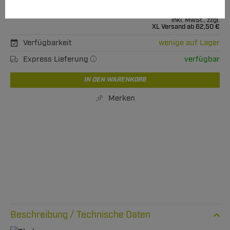
804,00 €
Unser Preis
inkl. MwSt., zzgl.
XL Versand ab 62,50 €
Verfügbarkeit
wenige auf Lager
Express Lieferung
verfügbar
IN DEN WARENKORB
Merken
Technische Daten