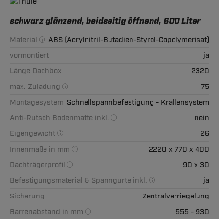
schwarz glänzend, beidseitig öffnend, 600 Liter
Material
ABS (Acrylnitril-Butadien-Styrol-Copolymerisat)
vormontiert
ja
Länge Dachbox
2320
max. Zuladung
75
Montagesystem
Schnellspannbefestigung - Krallensystem
Anti-Rutsch Bodenmatte inkl.
nein
Eigengewicht
26
Innenmaße in mm
2220 x 770 x 400
Dachträgerprofil
90 x 30
Befestigungsmaterial & Spanngurte inkl.
ja
Sicherung
Zentralverriegelung
Barrenabstand in mm
555 - 930