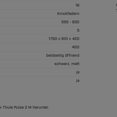
16
Knickfedern
555 - 930
5
1750 x 810 x 420
400
beidseitig öffnend
schwarz, matt
ja
ja
x Thule Pulse 2 M herunter.