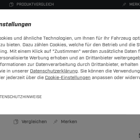
PRODUKTVERGLEICH
MERK
instellungen
okies und ähnliche Technologien, um Ihnen für Ihr Fahrzeug opt
zu bieten. Dazu zählen Cookies, welche für den Betrieb und die 
CHTRÄGER
DACHBOXEN
FAHRRADTRÄGER
ZUBEHÖR
sing. Mit einem Klick auf "Zustimmen" werden zusätzliche Daten
personalisierte Werbung erhoben und an Drittanbieter weitergege
hbox
ormationen zur Datenverarbeitung durch Drittanbieter, erhalten 
wie in unserer
Datenschutzerklärung
. Sie können die Verwendung
er jederzeit über die
Cookie-Einstellungen
anpassen oder widerr
iter
TENSCHUTZHINWEISE
Art.-Nr.
T24DB322-1
Vergleichen
Merken