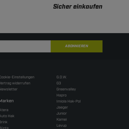
Sicher einkaufen
ABONNIEREN
Cookie-Einstellungen
G.D.W.
Vertrag widerrufen
G3
Newsletter
Greenvalley
Hapro
Marken
Imiola Hak-Pol
Jaeger
Atera
Junior
Auto Hak
Kamei
Brink
Levup
Bünte