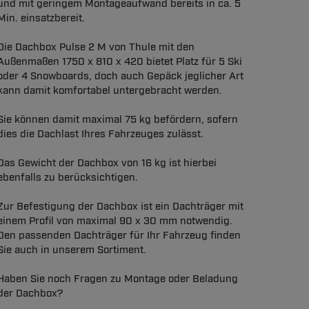
und mit geringem Montageaufwand bereits in ca. 5
Min. einsatzbereit.
Die Dachbox Pulse 2 M von Thule mit den
Außenmaßen 1750 x 810 x 420 bietet Platz für 5 Ski
oder 4 Snowboards, doch auch Gepäck jeglicher Art
kann damit komfortabel untergebracht werden.
Sie können damit maximal 75 kg befördern, sofern
dies die Dachlast Ihres Fahrzeuges zulässt.
Das Gewicht der Dachbox von 16 kg ist hierbei
ebenfalls zu berücksichtigen.
Zur Befestigung der Dachbox ist ein Dachträger mit
einem Profil von maximal 90 x 30 mm notwendig.
Den passenden Dachträger für Ihr Fahrzeug finden
Sie auch in unserem Sortiment.
Haben Sie noch Fragen zu Montage oder Beladung
der Dachbox?