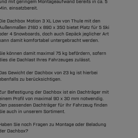
und mit geringem Montageaufwand bereits in ca. 5
Min. einsatzbereit.
Die Dachbox Motion 3 XL Low von Thule mit den
Außenmaßen 2160 x 890 x 350 bietet Platz für 5 Ski
oder 4 Snowboards, doch auch Gepäck jeglicher Art
kann damit komfortabel untergebracht werden.
Sie können damit maximal 75 kg befördern, sofern
dies die Dachlast Ihres Fahrzeuges zulässt.
Das Gewicht der Dachbox von 23 kg ist hierbei
ebenfalls zu berücksichtigen.
Zur Befestigung der Dachbox ist ein Dachträger mit
einem Profil von maximal 90 x 30 mm notwendig.
Den passenden Dachträger für Ihr Fahrzeug finden
Sie auch in unserem Sortiment.
Haben Sie noch Fragen zu Montage oder Beladung
der Dachbox?