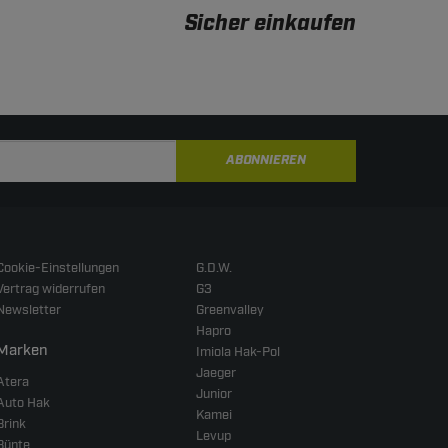
Sicher einkaufen
ABONNIEREN
Cookie-Einstellungen
G.D.W.
Vertrag widerrufen
G3
Newsletter
Greenvalley
Hapro
Marken
Imiola Hak-Pol
Jaeger
Atera
Junior
Auto Hak
Kamei
Brink
Levup
Bünte