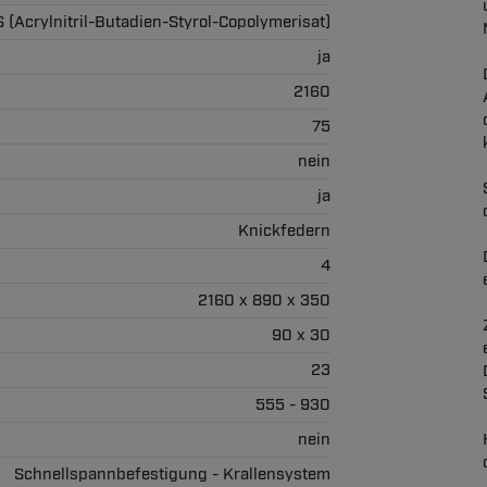
 (Acrylnitril-Butadien-Styrol-Copolymerisat)
ja
2160
75
nein
ja
Knickfedern
4
2160 x 890 x 350
90 x 30
23
555 - 930
nein
Schnellspannbefestigung - Krallensystem