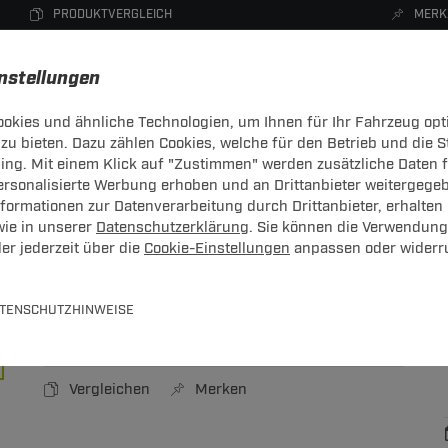
PRODUKTVERGLEICH
MERK
instellungen
okies und ähnliche Technologien, um Ihnen für Ihr Fahrzeug opt
zu bieten. Dazu zählen Cookies, welche für den Betrieb und die 
CHTRÄGER
DACHBOXEN
FAHRRADTRÄGER
ZUBEHÖR
sing. Mit einem Klick auf "Zustimmen" werden zusätzliche Daten
personalisierte Werbung erhoben und an Drittanbieter weitergege
hbox
ormationen zur Datenverarbeitung durch Drittanbieter, erhalten 
wie in unserer
Datenschutzerklärung
. Sie können die Verwendung
er jederzeit über die
Cookie-Einstellungen
anpassen oder widerr
L Low
400 Liter
TENSCHUTZHINWEISE
Art.-Nr.
T24DB296-1
Vergleichen
Merken