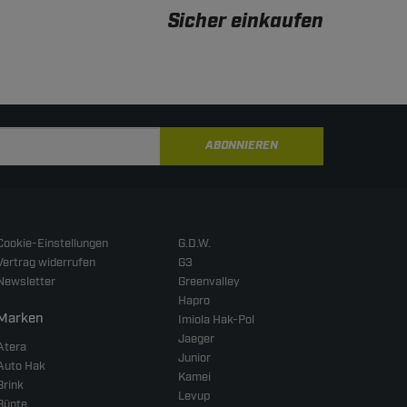
Sicher einkaufen
ABONNIEREN
Cookie-Einstellungen
G.D.W.
Vertrag widerrufen
G3
Newsletter
Greenvalley
Hapro
Marken
Imiola Hak-Pol
Jaeger
Atera
Junior
Auto Hak
Kamei
Brink
Levup
Bünte