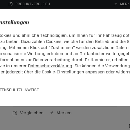
PRODUKTVERGLEICH
MERK
instellungen
okies und ähnliche Technologien, um Ihnen für Ihr Fahrzeug opt
zu bieten. Dazu zählen Cookies, welche für den Betrieb und die 
CHTRÄGER
DACHBOXEN
FAHRRADTRÄGER
ZUBEHÖR
sing. Mit einem Klick auf "Zustimmen" werden zusätzliche Daten
personalisierte Werbung erhoben und an Drittanbieter weitergege
hbox
ormationen zur Datenverarbeitung durch Drittanbieter, erhalten 
wie in unserer
Datenschutzerklärung
. Sie können die Verwendung
er jederzeit über die
Cookie-Einstellungen
anpassen oder widerr
L
Liter
TENSCHUTZHINWEISE
Art.-Nr.
T24DB294-1
Vergleichen
Merken