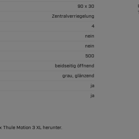
90 x 30
Zentralverriegelung
4
nein
nein
500
beidseitig öffnend
grau, glänzend
ja
ja
x Thule Motion 3 XL herunter.