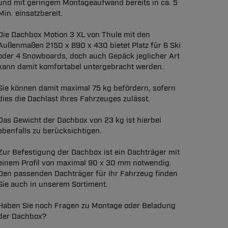
und mit geringem Montageaufwand bereits in ca. 5
Min. einsatzbereit.
Die Dachbox Motion 3 XL von Thule mit den
Außenmaßen 2150 x 890 x 430 bietet Platz für 6 Ski
oder 4 Snowboards, doch auch Gepäck jeglicher Art
kann damit komfortabel untergebracht werden.
Sie können damit maximal 75 kg befördern, sofern
dies die Dachlast Ihres Fahrzeuges zulässt.
Das Gewicht der Dachbox von 23 kg ist hierbei
ebenfalls zu berücksichtigen.
Zur Befestigung der Dachbox ist ein Dachträger mit
einem Profil von maximal 90 x 30 mm notwendig.
Den passenden Dachträger für Ihr Fahrzeug finden
Sie auch in unserem Sortiment.
Haben Sie noch Fragen zu Montage oder Beladung
der Dachbox?