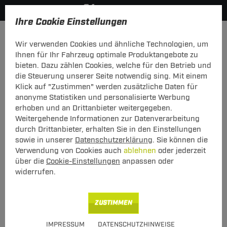
Ihre Cookie Einstellungen
Zurück zur Übersicht
Dachboxen
Thule Dachbox
Wir verwenden Cookies und ähnliche Technologien, um
vorheriger Artikel
nächster Artikel
Ihnen für Ihr Fahrzeug optimale Produktangebote zu
bieten. Dazu zählen Cookies, welche für den Betrieb und
die Steuerung unserer Seite notwendig sing. Mit einem
Klick auf "Zustimmen" werden zusätzliche Daten für
anonyme Statistiken und personalisierte Werbung
Dachbox Thule Motion 3 Sport
erhoben und an Drittanbieter weitergegeben.
Weitergehende Informationen zur Datenverarbeitung
schwarz glänzend, beidseitig öffnend, 300
Liter
durch Drittanbieter, erhalten Sie in den Einstellungen
sowie in unserer
Datenschutzerklärung
. Sie können die
Verwendung von Cookies auch
ablehnen
oder jederzeit
über die
Cookie-Einstellungen
anpassen oder
widerrufen.
Art.-Nr.
T24DB298-1
ZUSTIMMEN
608,00 €
Unser Preis
IMPRESSUM
DATENSCHUTZHINWEISE