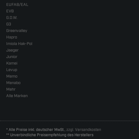
EUFAB/EAL
EVB
G.D.W.
G3
Greenvalley
Hapro
Imiola Hak-Pol
Jaeger
Junior
Kamei
Levup
Memo
Menabo
Mehr
Alle Marken
* Alle Preise inkl. deutscher MwSt.,
zzgl. Versandkosten
** Unverbindliche Preisempfehlung des Herstellers