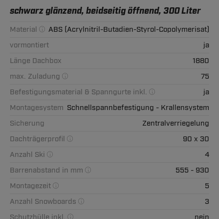
schwarz glänzend, beidseitig öffnend, 300 Liter
Material
ABS (Acrylnitril-Butadien-Styrol-Copolymerisat)
vormontiert
ja
Länge Dachbox
1880
max. Zuladung
75
Befestigungsmaterial & Spanngurte inkl.
ja
Montagesystem
Schnellspannbefestigung - Krallensystem
Sicherung
Zentralverriegelung
Dachträgerprofil
90 x 30
Anzahl Ski
4
Barrenabstand in mm
555 - 930
Montagezeit
5
Anzahl Snowboards
3
Schutzhülle inkl.
nein