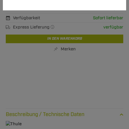
inkl. MwSt., zzgl.
XL Versand ab 62,50 €
Verfügbarkeit
Sofort lieferbar
Express Lieferung
verfügbar
IN DEN WARENKORB
Merken
Technische Daten