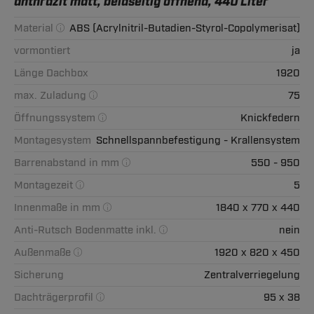
anthrazit matt, beidseitig öffnend, 440 Liter
Material
ABS (Acrylnitril-Butadien-Styrol-Copolymerisat)
vormontiert
ja
Länge Dachbox
1920
max. Zuladung
75
Öffnungssystem
Knickfedern
Montagesystem
Schnellspannbefestigung - Krallensystem
Barrenabstand in mm
550 - 950
Montagezeit
5
Innenmaße in mm
1840 x 770 x 440
Anti-Rutsch Bodenmatte inkl.
nein
Außenmaße
1920 x 820 x 450
Sicherung
Zentralverriegelung
Dachträgerprofil
95 x 38