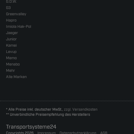
G.D.W.
G3
Greenvalley
Hapro
Imiola Hak-Pol
Jaeger
Junior
Kamei
Levup
Memo
Menabo
Mehr
Alle Marken
* Alle Preise inkl. deutscher MwSt.,
zzgl. Versandkosten
** Unverbindliche Preisempfehlung des Herstellers
Transportsysteme24
Copyrights 2026
Impressum
Datenschutzerklärung
AGB