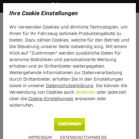
Ihre Cookie Einstellungen
Zurück zur Übersicht
Dachboxen
Hapro Dachbox
Wir verwenden Cookies und ähnliche Technologien, um
vorheriger Artikel
nächster Artikel
Ihnen für Ihr Fahrzeug optimale Produktangebote zu
bieten. Dazu zählen Cookies, welche für den Betrieb und
die Steuerung unserer Seite notwendig sing. Mit einem
Klick auf "Zustimmen" werden zusätzliche Daten für
anonyme Statistiken und personalisierte Werbung
Dachbox Hapro Trivor 440
erhoben und an Drittanbieter weitergegeben.
Weitergehende Informationen zur Datenverarbeitung
anthrazit matt, beidseitig öffnend, 440 Liter
durch Drittanbieter, erhalten Sie in den Einstellungen
sowie in unserer
Datenschutzerklärung
. Sie können die
Verwendung von Cookies auch
ablehnen
oder jederzeit
über die
Cookie-Einstellungen
anpassen oder
widerrufen.
Art.-Nr.
T24DB253-1
ZUSTIMMEN
481,00 €
Unser Preis
IMPRESSUM
DATENSCHUTZHINWEISE
inkl. MwSt., zzgl.