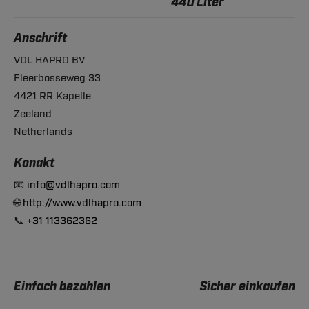
440 Liter
Anschrift
VDL HAPRO BV
Fleerbosseweg 33
4421 RR Kapelle
Zeeland
Netherlands
Konakt
📧
info@vdlhapro.com
🌐
http://www.vdlhapro.com
📞
+31 113362362
Einfach bezahlen
Sicher einkaufen