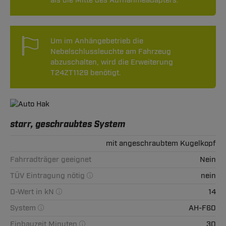
als die Mitte des Aufnahmeadapters.
Um im Anhängebetrieb die
Nebelschlussleuchte am Fahrzeug
abzuschalten, wird die Erweiterung
T24ZT1129 benötigt.
starr, geschraubtes System
mit angeschraubtem Kugelkopf
Fahrradträger geeignet
Nein
TÜV Eintragung nötig
nein
D-Wert in kN
14
System
AH-F60
Einbauzeit Minuten
30