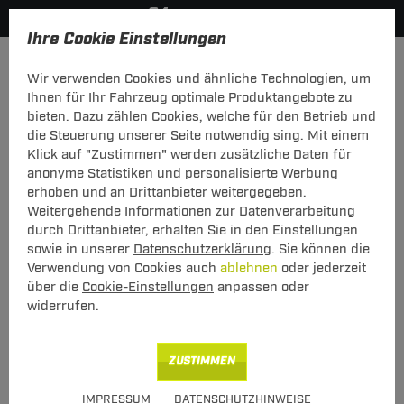
Ihre Cookie Einstellungen
Anhängerkupplung
Anhängerkupplung + Elektrosatz
Wir verwenden Cookies und ähnliche Technologien, um
Hier geht's zur Fahrzeugübersicht:
Ford Explorer
Ihnen für Ihr Fahrzeug optimale Produktangebote zu
bieten. Dazu zählen Cookies, welche für den Betrieb und
die Steuerung unserer Seite notwendig sing. Mit einem
Klick auf "Zustimmen" werden zusätzliche Daten für
anonyme Statistiken und personalisierte Werbung
Set: Anhängerkupplung starr Auto Hak
erhoben und an Drittanbieter weitergegeben.
+ Elektrosatz 7-pol TowTec Ford
Weitergehende Informationen zur Datenverarbeitung
Explorer 07.2001 - 12.2005
durch Drittanbieter, erhalten Sie in den Einstellungen
sowie in unserer
Datenschutzerklärung
. Sie können die
starres, geschraubtes System mit uni
Verwendung von Cookies auch
ablehnen
oder jederzeit
Elektrosatz
über die
Cookie-Einstellungen
anpassen oder
widerrufen.
ZUSTIMMEN
IMPRESSUM
DATENSCHUTZHINWEISE