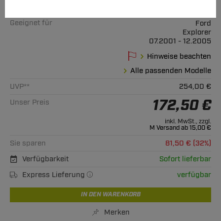
Art.-Nr.
T24-sHU008-4771998
Geeignet für
Ford
Explorer
07.2001 - 12.2005
Hinweise beachten
Alle passenden Modelle
UVP**
254,00 €
172,50 €
Unser Preis
inkl. MwSt., zzgl.
M Versand ab 15,00 €
Sie sparen
81,50 € (32%)
Verfügbarkeit
Sofort lieferbar
Express Lieferung
verfügbar
IN DEN WARENKORB
Merken