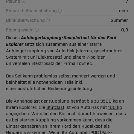
Polung
7
Einparkhilfeabschaltung
nein
Blinküberwachung
Summer
Eigengewicht
0,9
Dieses
Anhängerkupplung-Komplettset für den Ford
Explorer
setzt sich zusammen aus einer starre
Anhängerkupplung von Auto Hak (starres, geschraubtes
System mit uni Elektrosatz) und einem 7-poligen
universalen Elektrosatz der Firma TowTec.
Das Set kann problemlos selbst montiert werden und
beinhaltet alle notwendigen Teile inkl.
einer ausführlichen Bedienungsanleitung.
Die
Anhängelast
der Kupplung beträgt bis zu
3500 kg
an
Ihrem Explorer. Die
Stützlast
ist von Auto Hak mit
100 kg
angegeben. Wir möchten Sie noch darauf hinweisen, dass
es bei starren Kupplung vorkommen kann, dass die
Einparksensoren an Ihrem Ford den Kugelkopf als
Hindernis erkennen. Wenn Ihr Auto über PDC (Park-