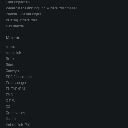
Zahlungsarten
Widerrufsbelehrung und Widerrufsformular
Cookie-Einstellungen
Vertrag widerrufen
Newsletter
Marken
Atera
Auto Hak
Brink
Bünte
Conwys
ECS Electronics
Erich Jaeger
EUFAB/EAL
EVB
G.D.W.
G3
Greenvalley
Hapro
Imiola Hak-Pol