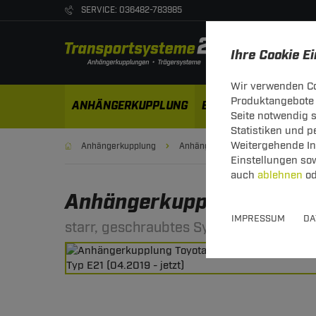
SERVICE: 036482-783985
Ihre Cookie E
Wir verwenden Co
Produktangebote 
ANHÄNGERKUPPLUNG
ELEKTROSÄTZE
DA
Seite notwendig 
Statistiken und 
Weitergehende Inf
Anhängerkupplung
Anhängerkupplung starr
Einstellungen so
auch
ablehnen
od
Anhängerkupplung starr vo
IMPRESSUM
DA
starr, geschraubtes System