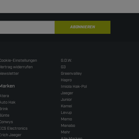
ABONNIEREN
Cookie-Einstellungen
G.D.W.
Vertrag widerrufen
G3
Newsletter
Greenvalley
Hapro
Marken
Imiola Hak-Pol
Jaeger
Atera
Junior
Auto Hak
Kamei
Brink
Levup
Bünte
Memo
Conwys
Menabo
ECS Electronics
Mehr
Erich Jaeger
Alle Marken