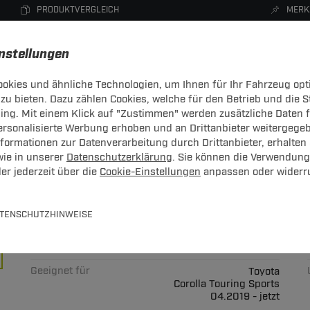
PRODUKTVERGLEICH
MERK
instellungen
okies und ähnliche Technologien, um Ihnen für Ihr Fahrzeug opt
zu bieten. Dazu zählen Cookies, welche für den Betrieb und die 
CHTRÄGER
DACHBOXEN
FAHRRADTRÄGER
ZUBEHÖR
sing. Mit einem Klick auf "Zustimmen" werden zusätzliche Daten
personalisierte Werbung erhoben und an Drittanbieter weitergege
ormationen zur Datenverarbeitung durch Drittanbieter, erhalten 
Hier
wie in unserer
Datenschutzerklärung
. Sie können die Verwendung
er jederzeit über die
Cookie-Einstellungen
anpassen oder widerr
n Brink: Toyota Corolla Touring
TENSCHUTZHINWEISE
Art.-Nr.
T24sTO334-2
Geeignet für
Toyota
Corolla Touring Sports
04.2019 - jetzt