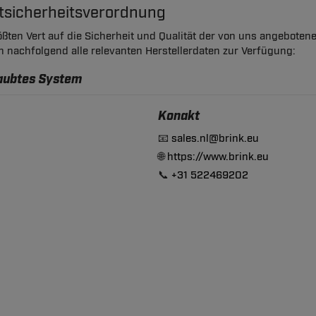
ktsicherheitsverordnung
ßten Vert auf die Sicherheit und Qualität der von uns angeboten
en nachfolgend alle relevanten Herstellerdaten zur Verfügung:
raubtes System
Konakt
📧
sales.nl@brink.eu
🌐
https://www.brink.eu
📞
+31 522469202