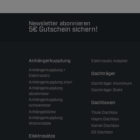
Newsletter abonnieren
5€ Gutschein sichern!
Anhängerkupplung
Elektrosatz Adapter
Anhängerkupplung +
Dachträger
Elektrosatz
Anhängerkupplung starr
Dachträger Aluminium
Anhängerkupplung
Dachträger Stahl
abnehmbar
Anhängerkupplung
Dachboxen
schwenkbar
Anhängeböcke
Thule Dachbox
Anhängerkupplung
Hapro Dachbox
Wohnmobile
Kamei Dachbox
G3 Dachbox
Elektrosätze