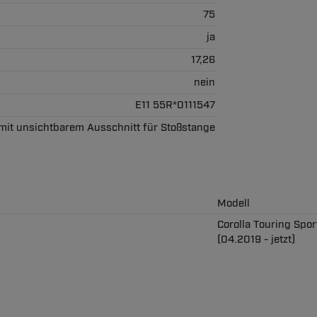
75
ja
17,26
nein
E11 55R*0111547
mit unsichtbarem Ausschnitt für Stoßstange
Modell
Corolla Touring Spor
(04.2019 - jetzt)