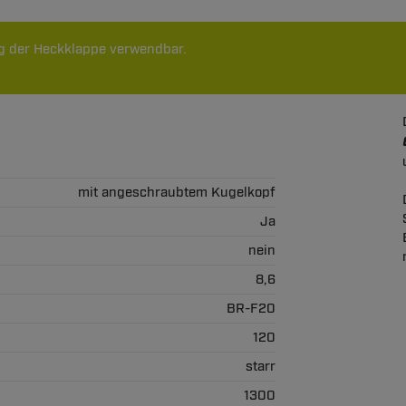
g der Heckklappe verwendbar.
mit angeschraubtem Kugelkopf
Ja
nein
8,6
BR-F20
120
starr
1300