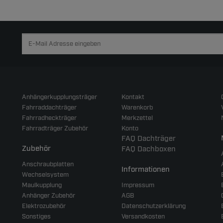
Anhängerkupplungsträger
Kontakt
Fahrraddachträger
Warenkorb
Fahrradheckträger
Merkzettel
Fahrradträger Zubehör
Konto
FAQ Dachträger
Zubehör
FAQ Dachboxen
Anschraubplatten
Informationen
Wechselsystem
Maulkupplung
Impressum
Anhänger Zubehör
AGB
Elektrozubehör
Datenschutzerklärung
Sonstiges
Versandkosten