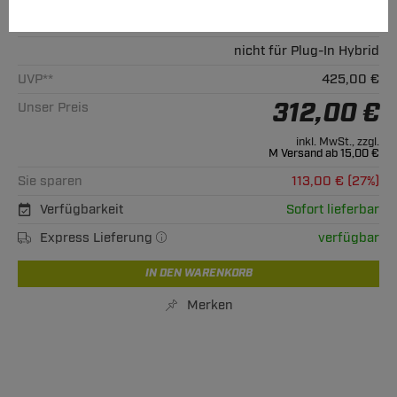
Alle passenden Modelle
nicht für Plug-In Hybrid
UVP**
425,00 €
312,00 €
Unser Preis
inkl. MwSt., zzgl.
M Versand ab 15,00 €
Sie sparen
113,00 € (27%)
Verfügbarkeit
Sofort lieferbar
Express Lieferung
verfügbar
IN DEN WARENKORB
Merken