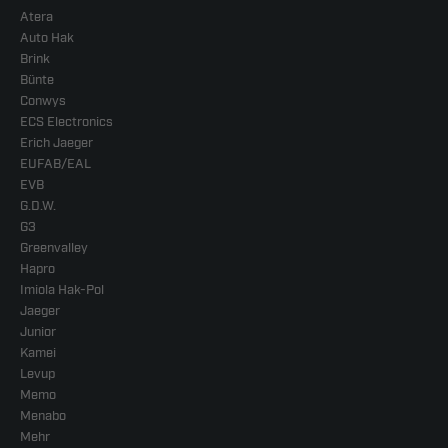
Atera
Auto Hak
Brink
Bünte
Conwys
ECS Electronics
Erich Jaeger
EUFAB/EAL
EVB
G.D.W.
G3
Greenvalley
Hapro
Imiola Hak-Pol
Jaeger
Junior
Kamei
Levup
Memo
Menabo
Mehr