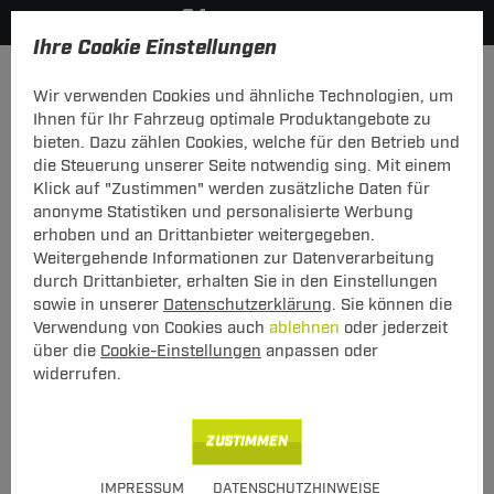
Ihre Cookie Einstellungen
Anhängerkupplung
Anhängerkupplung starr
Wir verwenden Cookies und ähnliche Technologien, um
Hier geht's zur Fahrzeugübersicht:
Opel Grandland X
Ihnen für Ihr Fahrzeug optimale Produktangebote zu
bieten. Dazu zählen Cookies, welche für den Betrieb und
die Steuerung unserer Seite notwendig sing. Mit einem
Klick auf "Zustimmen" werden zusätzliche Daten für
anonyme Statistiken und personalisierte Werbung
Anhängerkupplung starr von Brink:
erhoben und an Drittanbieter weitergegeben.
Opel Grandland X Typ A18
Weitergehende Informationen zur Datenverarbeitung
durch Drittanbieter, erhalten Sie in den Einstellungen
starr, geschraubtes System
sowie in unserer
Datenschutzerklärung
. Sie können die
Verwendung von Cookies auch
ablehnen
oder jederzeit
über die
Cookie-Einstellungen
anpassen oder
widerrufen.
Art.-Nr.
T24sCI238-1
Geeignet für
Opel
Grandland X
ZUSTIMMEN
06.2017 - jetzt
IMPRESSUM
DATENSCHUTZHINWEISE
Hinweise beachten