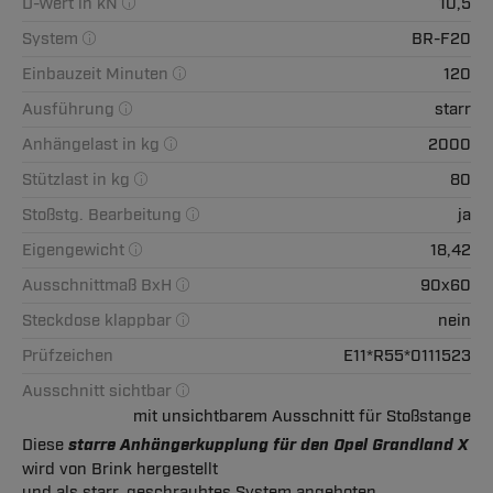
D-Wert in kN
10,5
System
BR-F20
Einbauzeit Minuten
120
Ausführung
starr
Anhängelast in kg
2000
Stützlast in kg
80
Stoßstg. Bearbeitung
ja
Eigengewicht
18,42
Ausschnittmaß BxH
90x60
Steckdose klappbar
nein
Prüfzeichen
E11*R55*0111523
Ausschnitt sichtbar
mit unsichtbarem Ausschnitt für Stoßstange
Diese
starre Anhängerkupplung für den Opel Grandland X
wird von Brink hergestellt
und als starr, geschraubtes System angeboten.