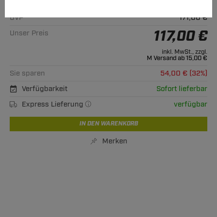
Alle passenden Modelle
UVP**
171,00 €
117,00 €
Unser Preis
inkl. MwSt., zzgl.
M Versand ab 15,00 €
Sie sparen
54,00 € (32%)
Verfügbarkeit
Sofort lieferbar
Express Lieferung
verfügbar
IN DEN WARENKORB
Merken