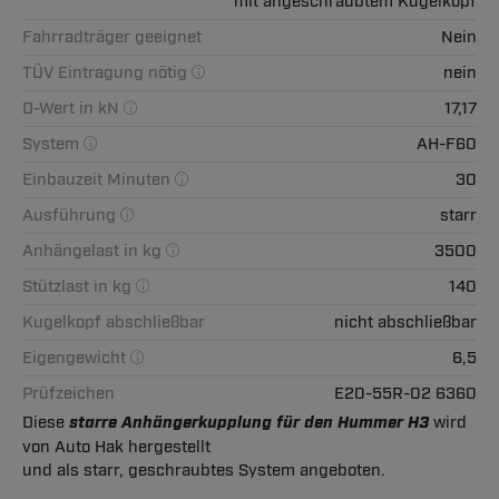
mit angeschraubtem Kugelkopf
Fahrradträger geeignet
Nein
TÜV Eintragung nötig
nein
D-Wert in kN
17,17
System
AH-F60
Einbauzeit Minuten
30
Ausführung
starr
Anhängelast in kg
3500
Stützlast in kg
140
Kugelkopf abschließbar
nicht abschließbar
Eigengewicht
6,5
Prüfzeichen
E20-55R-02 6360
Diese
starre Anhängerkupplung für den Hummer H3
wird
von Auto Hak hergestellt
und als starr, geschraubtes System angeboten.