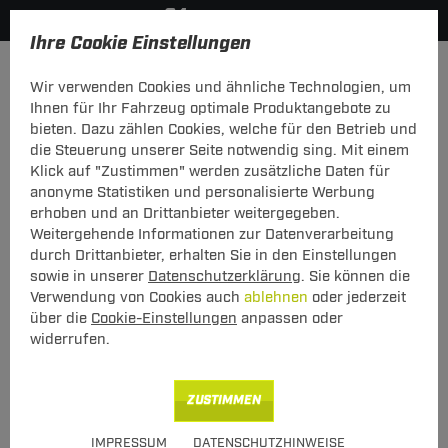
Ihre Cookie Einstellungen
Anhängerkupplung
Anhängerkupplung starr
Wir verwenden Cookies und ähnliche Technologien, um
Hier geht's zur Fahrzeugübersicht:
Hummer H3
Ihnen für Ihr Fahrzeug optimale Produktangebote zu
bieten. Dazu zählen Cookies, welche für den Betrieb und
die Steuerung unserer Seite notwendig sing. Mit einem
Klick auf "Zustimmen" werden zusätzliche Daten für
anonyme Statistiken und personalisierte Werbung
Anhängerkupplung starr von Auto Hak:
erhoben und an Drittanbieter weitergegeben.
Hummer H3
Weitergehende Informationen zur Datenverarbeitung
durch Drittanbieter, erhalten Sie in den Einstellungen
starr, geschraubtes System
sowie in unserer
Datenschutzerklärung
. Sie können die
Verwendung von Cookies auch
ablehnen
oder jederzeit
über die
Cookie-Einstellungen
anpassen oder
Art.-Nr.
T24sHU012-5
widerrufen.
Geeignet für
Hummer
H3
2005 - 2010
ZUSTIMMEN
Hinweise beachten
IMPRESSUM
DATENSCHUTZHINWEISE