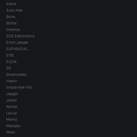
Atera
Auto Hak
Brink
Bünte
Conwys
ECS Electronics
Erich Jaeger
EUFAB/EAL
EVB
G.D.W.
G3
Greenvalley
Hapro
Imiola Hak-Pol
Jaeger
Junior
Kamei
Levup
Memo
Menabo
Mehr