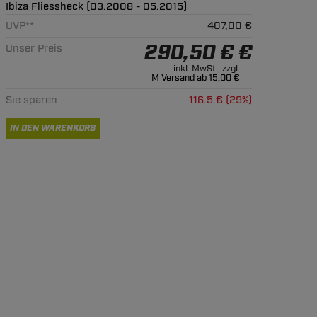
UVP**
407,00 €
290,50 € €
Unser Preis
inkl. MwSt., zzgl.
M Versand ab 15,00 €
Sie sparen
116.5 € (29%)
IN DEN WARENKORB