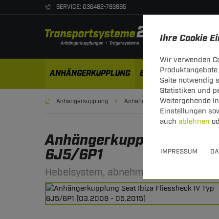
SERVICE: 036482-783985
Ihre Cookie E
Wir verwenden Co
Produktangebote 
ANHÄNGERKUPPLUNG
ELEKTROSÄTZE
DA
Seite notwendig 
Statistiken und 
Weitergehende Inf
Anhängerkupplung
Anhängerkupplung abnehmbar
Einstellungen so
auch
ablehnen
od
Anhängerkupplung abnehmb
6J5/6P1
IMPRESSUM
DA
Hebelsystem, abnehmbar - von hinten 