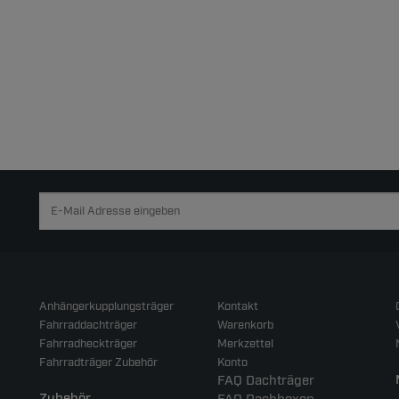
Anhängerkupplungsträger
Kontakt
Fahrraddachträger
Warenkorb
Fahrradheckträger
Merkzettel
Fahrradträger Zubehör
Konto
FAQ Dachträger
Zubehör