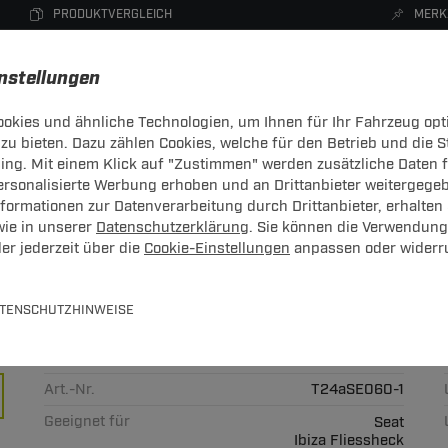
PRODUKTVERGLEICH
MERK
instellungen
okies und ähnliche Technologien, um Ihnen für Ihr Fahrzeug opt
zu bieten. Dazu zählen Cookies, welche für den Betrieb und die 
CHTRÄGER
DACHBOXEN
FAHRRADTRÄGER
ZUBEHÖR
sing. Mit einem Klick auf "Zustimmen" werden zusätzliche Daten
personalisierte Werbung erhoben und an Drittanbieter weitergege
ormationen zur Datenverarbeitung durch Drittanbieter, erhalten 
wie in unserer
Datenschutzerklärung
. Sie können die Verwendung
er jederzeit über die
Cookie-Einstellungen
anpassen oder widerr
ar von Auto Hak: Seat Ibiza Fli
TENSCHUTZHINWEISE
gesteckt
Art.-Nr.
T24aSE060-1
Geeignet für
Seat
Ibiza Fliessheck