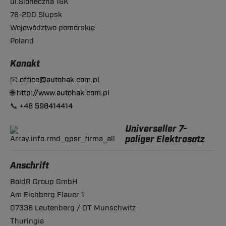
ul.Sloneczna 16K
76-200 Slupsk
Województwo pomorskie
Poland
Konakt
📧
office@autohak.com.pl
🌐
http://www.autohak.com.pl
📞
+48 598414414
Universeller 7-
poliger Elektrosatz
Anschrift
BoldR Group GmbH
Am Eichberg Flauer 1
07338 Leutenberg / OT Munschwitz
Thuringia