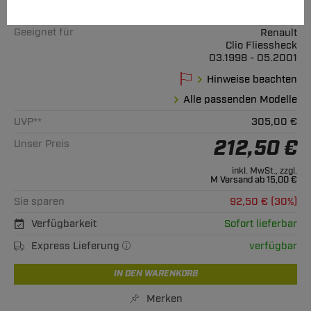
Art.-Nr.
T24-sRE093-69091
Geeignet für
Renault
Clio Fliessheck
03.1998 - 05.2001
Hinweise beachten
Alle passenden Modelle
UVP**
305,00 €
212,50 €
Unser Preis
inkl. MwSt., zzgl.
M Versand ab 15,00 €
Sie sparen
92,50 € (30%)
Verfügbarkeit
Sofort lieferbar
Express Lieferung
verfügbar
IN DEN WARENKORB
Merken