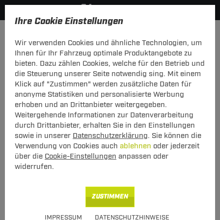
Ihre Cookie Einstellungen
Anhängerkupplung
Wir verwenden Cookies und ähnliche Technologien, um
Hier geht's zur Fahrzeugübersicht:
Renault Clio Fliessheck
Ihnen für Ihr Fahrzeug optimale Produktangebote zu
bieten. Dazu zählen Cookies, welche für den Betrieb und
die Steuerung unserer Seite notwendig sing. Mit einem
Klick auf "Zustimmen" werden zusätzliche Daten für
anonyme Statistiken und personalisierte Werbung
Set: Anhängerkupplung starr Auto Hak
erhoben und an Drittanbieter weitergegeben.
+ Elektrosatz 7-pol TowTec Renault Clio
Weitergehende Informationen zur Datenverarbeitung
Fliessheck 03.1998 - 05.2001
durch Drittanbieter, erhalten Sie in den Einstellungen
sowie in unserer
Datenschutzerklärung
. Sie können die
starres, geschraubtes System mit uni
Verwendung von Cookies auch
ablehnen
oder jederzeit
Elektrosatz
über die
Cookie-Einstellungen
anpassen oder
widerrufen.
ZUSTIMMEN
IMPRESSUM
DATENSCHUTZHINWEISE