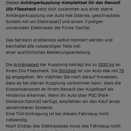
Dieses
Anhängerkupplung-Komplettset für den Renault
Clio Fliessheck
setzt sich zusammen aus einer starre
Anhängerkupplung von Auto Hak (starres, geschraubtes
System mit uni Elektrosatz) und einem 7-poligen
universalen Elektrosatz der Firma TowTec.
Das Set kann problemlos selbst montiert werden und
beinhaltet alle notwendigen Teile inkl.
einer ausführlichen Bedienungsanleitung.
Die
Anhängelast
der Kupplung beträgt bis zu
1200 kg
an
Ihrem Clio Fliessheck. Die
Stützlast
ist von Auto Hak mit
75
kg
angegeben. Wir möchten Sie noch darauf hinweisen,
dass es bei starren Kupplung vorkommen kann, dass die
Einparksensoren an Ihrem Renault den Kugelkopf als
Hindernis erkennen. Wenn Ihr Auto über PDC (Park-
Distance-Control) verfügt, empfehlen wir den Kauf eines
abnehmbaren Systems.
Eine TÜV-Eintragung ist bei diesem Fahrzeug nicht
notwendig.
Nach Einbau des Elektrosatzes muss das Fahrzeug nicht