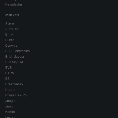
Newsletter
Marken
Atera
Auto Hak
Brink
Bünte
Conwys
ECS Electronics
Erich Jaeger
EUFAB/EAL
EVB
G.D.W.
G3
Greenvalley
Hapro
Imiola Hak-Pol
Jaeger
Junior
Kamei
Levup