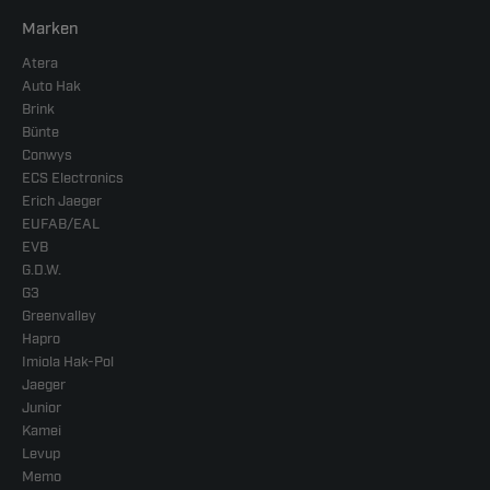
Marken
Atera
Auto Hak
Brink
Bünte
Conwys
ECS Electronics
Erich Jaeger
EUFAB/EAL
EVB
G.D.W.
G3
Greenvalley
Hapro
Imiola Hak-Pol
Jaeger
Junior
Kamei
Levup
Memo