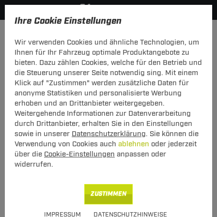
Ihre Cookie Einstellungen
Anhängerkupplung
Anhängerkupplung + Elektrosatz
Wir verwenden Cookies und ähnliche Technologien, um
Hier geht's zur Fahrzeugübersicht:
Toyota 4 Runner
Ihnen für Ihr Fahrzeug optimale Produktangebote zu
bieten. Dazu zählen Cookies, welche für den Betrieb und
Neu
die Steuerung unserer Seite notwendig sing. Mit einem
Klick auf "Zustimmen" werden zusätzliche Daten für
anonyme Statistiken und personalisierte Werbung
Set: Anhängerkupplung starr Auto Hak
erhoben und an Drittanbieter weitergegeben.
+ Elektrosatz 7-pol TowTec Toyota 4
Weitergehende Informationen zur Datenverarbeitung
Runner 01.1989 - 03.1996
durch Drittanbieter, erhalten Sie in den Einstellungen
sowie in unserer
Datenschutzerklärung
. Sie können die
starres, geschraubtes System mit uni
Verwendung von Cookies auch
ablehnen
oder jederzeit
Elektrosatz
über die
Cookie-Einstellungen
anpassen oder
widerrufen.
ZUSTIMMEN
IMPRESSUM
DATENSCHUTZHINWEISE