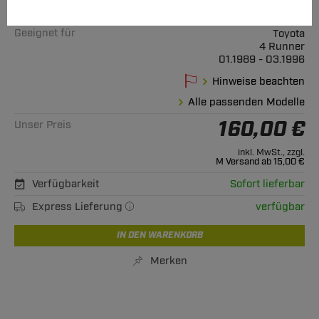
Art.-Nr.
T24-sHU009-5078097
Geeignet für
Toyota
4 Runner
01.1989 - 03.1996
Hinweise beachten
Alle passenden Modelle
160,00 €
Unser Preis
inkl. MwSt., zzgl.
M Versand ab 15,00 €
Verfügbarkeit
Sofort lieferbar
Express Lieferung
verfügbar
IN DEN WARENKORB
Merken