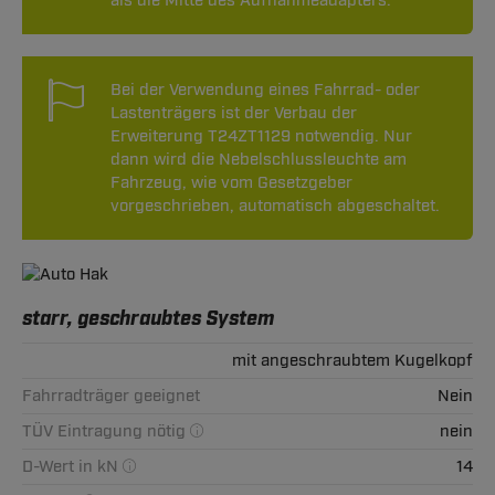
als die Mitte des Aufnahmeadapters.
Bei der Verwendung eines Fahrrad- oder
Lastenträgers ist der Verbau der
Erweiterung T24ZT1129 notwendig. Nur
dann wird die Nebelschlussleuchte am
Fahrzeug, wie vom Gesetzgeber
vorgeschrieben, automatisch abgeschaltet.
starr, geschraubtes System
mit angeschraubtem Kugelkopf
Fahrradträger geeignet
Nein
TÜV Eintragung nötig
nein
D-Wert in kN
14