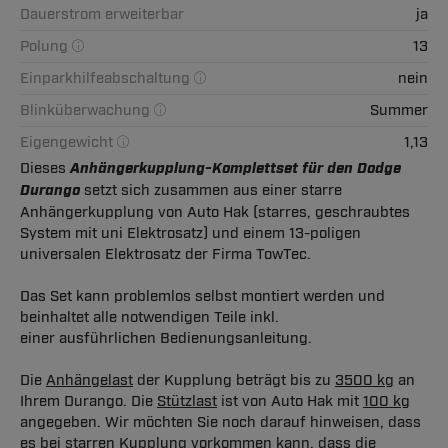
Dauerstrom erweiterbar
ja
Polung
13
Einparkhilfeabschaltung
nein
Blinküberwachung
Summer
Eigengewicht
1,13
Dieses
Anhängerkupplung-Komplettset für den Dodge
Durango
setzt sich zusammen aus einer starre
Anhängerkupplung von Auto Hak (starres, geschraubtes
System mit uni Elektrosatz) und einem 13-poligen
universalen Elektrosatz der Firma TowTec.
Das Set kann problemlos selbst montiert werden und
beinhaltet alle notwendigen Teile inkl.
einer ausführlichen Bedienungsanleitung.
Die
Anhängelast
der Kupplung beträgt bis zu
3500 kg
an
Ihrem Durango. Die
Stützlast
ist von Auto Hak mit
100 kg
angegeben. Wir möchten Sie noch darauf hinweisen, dass
es bei starren Kupplung vorkommen kann, dass die