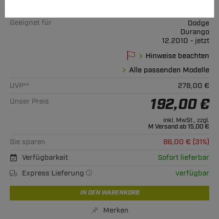
Art.-Nr.
T24-sHU009-5256109
Geeignet für
Dodge
Durango
12.2010 - jetzt
Hinweise beachten
Alle passenden Modelle
UVP**
278,00 €
192,00 €
Unser Preis
inkl. MwSt., zzgl.
M Versand ab 15,00 €
Sie sparen
86,00 € (31%)
Verfügbarkeit
Sofort lieferbar
Express Lieferung
verfügbar
IN DEN WARENKORB
Merken