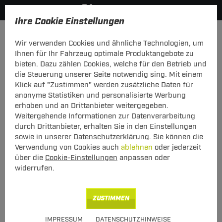
Ihre Cookie Einstellungen
Anhängerkupplung
Anhängerkupplung + Elektrosatz
Wir verwenden Cookies und ähnliche Technologien, um
Hier geht's zur Fahrzeugübersicht:
Dodge Durango
Ihnen für Ihr Fahrzeug optimale Produktangebote zu
bieten. Dazu zählen Cookies, welche für den Betrieb und
Neu
die Steuerung unserer Seite notwendig sing. Mit einem
Klick auf "Zustimmen" werden zusätzliche Daten für
anonyme Statistiken und personalisierte Werbung
Set: Anhängerkupplung starr Auto Hak
erhoben und an Drittanbieter weitergegeben.
+ Elektrosatz 13-pol TowTec Dodge
Weitergehende Informationen zur Datenverarbeitung
Durango 12.2010 - jetzt
durch Drittanbieter, erhalten Sie in den Einstellungen
sowie in unserer
Datenschutzerklärung
. Sie können die
starres, geschraubtes System mit uni
Verwendung von Cookies auch
ablehnen
oder jederzeit
Elektrosatz
über die
Cookie-Einstellungen
anpassen oder
widerrufen.
ZUSTIMMEN
IMPRESSUM
DATENSCHUTZHINWEISE