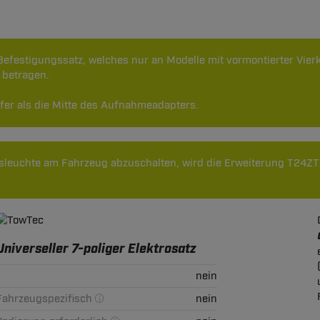
t Befestigungssatz, welches nur an Modelle mit vormontierter Vi
 betragen.
efer als die Mitte des Aufnahmeadapters.
leuchte am Fahrzeug abzuschalten, wird die Erweiterung T24ZT1
Universeller 7-poliger Elektrosatz
nein
Fahrzeugspezifisch
nein