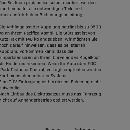
Das Set kann problemlos selbst montiert werden
und beinhaltet alle notwendigen Teile inkl.
einer ausführlichen Bedienungsanleitung.
Die
Anhängelast
der Kupplung beträgt bis zu
3500
kg
an Ihrem Pacifica Kombi. Die
Stützlast
ist von
Auto Hak mit
140 kg
angegeben. Wir möchten Sie
noch darauf hinweisen, dass es bei starren
Kupplung vorkommen kann, dass die
Einparksensoren an Ihrem Chrysler den Kugelkopf
als Hindernis erkennen. Wenn Ihr Auto über PDC
(Park-Distance-Control) verfügt, empfehlen wir den
Kauf eines abnehmbaren Systems.
Eine TÜV-Eintragung ist bei diesem Fahrzeug nicht
notwendig.
Nach Einbau des Elektrosatzes muss das Fahrzeug
nicht auf Anhängerbetrieb codiert werden.
Baujahr
Antriebsart