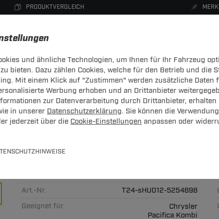
PRODUKTVERGLEICH
MERK
instellungen
okies und ähnliche Technologien, um Ihnen für Ihr Fahrzeug opt
zu bieten. Dazu zählen Cookies, welche für den Betrieb und die 
CHTRÄGER
DACHBOXEN
FAHRRADTRÄGER
ZUBEHÖR
sing. Mit einem Klick auf "Zustimmen" werden zusätzliche Daten
personalisierte Werbung erhoben und an Drittanbieter weitergege
ormationen zur Datenverarbeitung durch Drittanbieter, erhalten 
wie in unserer
Datenschutzerklärung
. Sie können die Verwendung
er jederzeit über die
Cookie-Einstellungen
anpassen oder widerr
arr Auto Hak + Elektrosatz 7-pol
jetzt
TENSCHUTZHINWEISE
lektrosatz
Art.-Nr.
T24-sHU012-5254898
Geeignet für
Chrysler
Pacifica Kombi