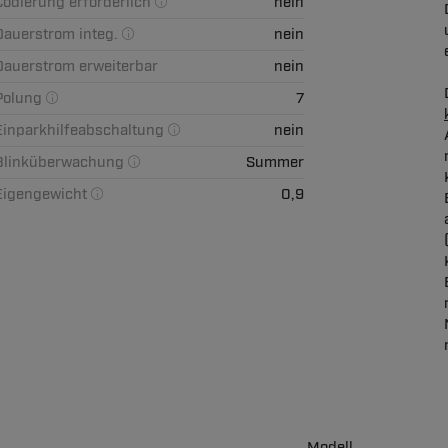
Codierung erforderlich
nein
Dauerstrom integ.
nein
Dauerstrom erweiterbar
nein
Polung
7
Einparkhilfeabschaltung
nein
Blinküberwachung
Summer
Eigengewicht
0,9
Modell