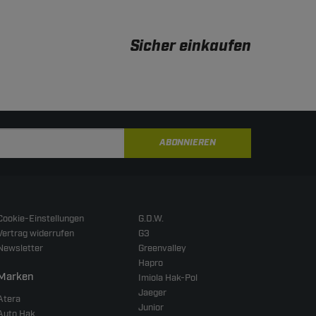
Sicher einkaufen
ABONNIEREN
Cookie-Einstellungen
G.D.W.
Vertrag widerrufen
G3
Newsletter
Greenvalley
Hapro
Marken
Imiola Hak-Pol
Jaeger
Atera
Junior
Auto Hak