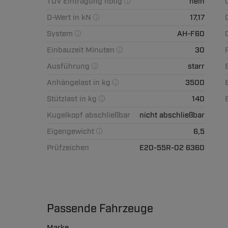
TÜV Eintragung nötig
nein
D-Wert in kN
17,17
System
AH-F60
Einbauzeit Minuten
30
Ausführung
starr
Anhängelast in kg
3500
Stützlast in kg
140
Kugelkopf abschließbar
nicht abschließbar
Eigengewicht
6,5
Prüfzeichen
E20-55R-02 6360
Passende Fahrzeuge
Marke