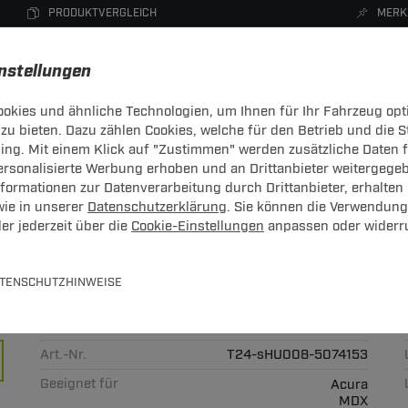
PRODUKTVERGLEICH
MERK
instellungen
okies und ähnliche Technologien, um Ihnen für Ihr Fahrzeug opt
zu bieten. Dazu zählen Cookies, welche für den Betrieb und die 
CHTRÄGER
DACHBOXEN
FAHRRADTRÄGER
ZUBEHÖR
sing. Mit einem Klick auf "Zustimmen" werden zusätzliche Daten
personalisierte Werbung erhoben und an Drittanbieter weitergege
ormationen zur Datenverarbeitung durch Drittanbieter, erhalten 
wie in unserer
Datenschutzerklärung
. Sie können die Verwendung
er jederzeit über die
Cookie-Einstellungen
anpassen oder widerr
arr Auto Hak + Elektrosatz 7-po
TENSCHUTZHINWEISE
lektrosatz
Art.-Nr.
T24-sHU008-5074153
Geeignet für
Acura
MDX