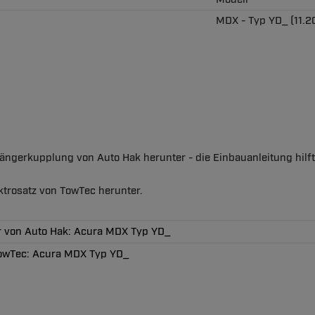
MDX - Typ YD_ (11.20
nhängerkupplung von Auto Hak herunter - die Einbauanleitung hil
ektrosatz von TowTec herunter.
r von Auto Hak: Acura MDX Typ YD_
 TowTec: Acura MDX Typ YD_