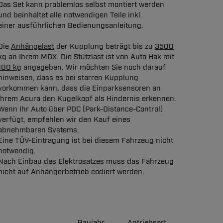
Das Set kann problemlos selbst montiert werden
und beinhaltet alle notwendigen Teile inkl.
einer ausführlichen Bedienungsanleitung.
Die
Anhängelast
der Kupplung beträgt bis zu
3500
kg
an Ihrem MDX. Die
Stützlast
ist von Auto Hak mit
100 kg
angegeben. Wir möchten Sie noch darauf
hinweisen, dass es bei starren Kupplung
vorkommen kann, dass die Einparksensoren an
Ihrem Acura den Kugelkopf als Hindernis erkennen.
Wenn Ihr Auto über PDC (Park-Distance-Control)
verfügt, empfehlen wir den Kauf eines
abnehmbaren Systems.
Eine TÜV-Eintragung ist bei diesem Fahrzeug nicht
notwendig.
Nach Einbau des Elektrosatzes muss das Fahrzeug
nicht auf Anhängerbetrieb codiert werden.
Baujahr
Antriebsart