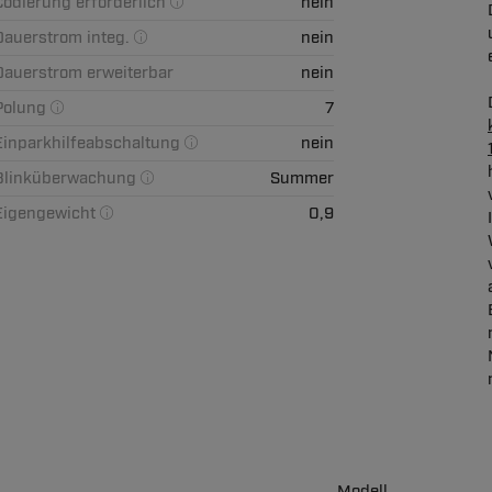
Codierung erforderlich
nein
Dauerstrom integ.
nein
Dauerstrom erweiterbar
nein
Polung
7
Einparkhilfeabschaltung
nein
Blinküberwachung
Summer
Eigengewicht
0,9
Modell