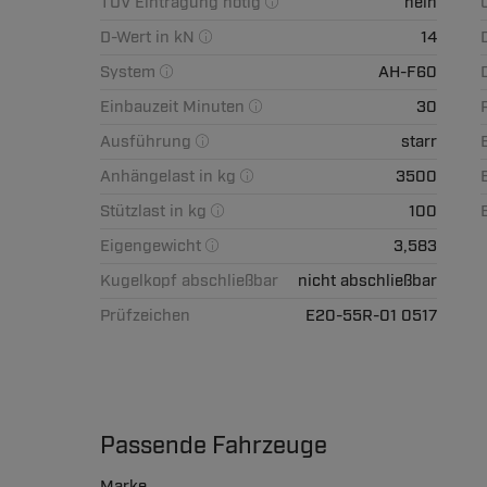
TÜV Eintragung nötig
nein
D-Wert in kN
14
System
AH-F60
Einbauzeit Minuten
30
Ausführung
starr
Anhängelast in kg
3500
Stützlast in kg
100
Eigengewicht
3,583
Kugelkopf abschließbar
nicht abschließbar
Prüfzeichen
E20-55R-01 0517
Passende Fahrzeuge
Marke