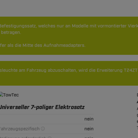
t Befestigungssatz, welches nur an Modelle mit vormontierter Vi
 betragen.
efer als die Mitte des Aufnahmeadapters.
leuchte am Fahrzeug abzuschalten, wird die Erweiterung T24ZT1
Universeller 7-poliger Elektrosatz
nein
Fahrzeugspezifisch
nein