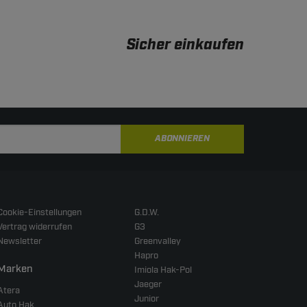
Sicher einkaufen
ABONNIEREN
Cookie-Einstellungen
G.D.W.
Vertrag widerrufen
G3
Newsletter
Greenvalley
Hapro
Marken
Imiola Hak-Pol
Jaeger
Atera
Junior
Auto Hak