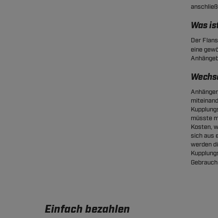
anschließ
Was is
Der Flans
eine gewö
Anhängeb
Wechse
Anhänger,
miteinand
Kupplung
müsste ma
Kosten, w
sich aus 
werden di
Kupplungs
Gebrauch 
Einfach bezahlen