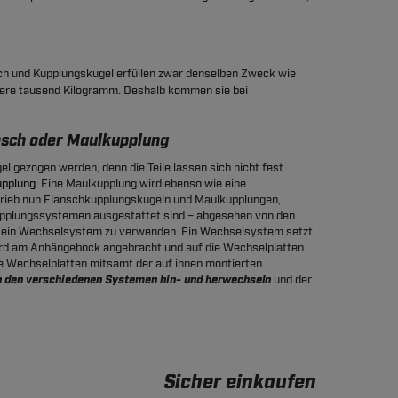
sch und Kupplungskugel erfüllen zwar denselben Zweck wie
hrere tausend Kilogramm. Deshalb kommen sie bei
nsch oder Maulkupplung
el gezogen werden, denn die Teile lassen sich nicht fest
pplung
. Eine Maulkupplung wird ebenso wie eine
rieb nun Flanschkupplungskugeln und Maulkupplungen,
upplungssystemen ausgestattet sind – abgesehen von den
a, ein Wechselsystem zu verwenden. Ein Wechselsystem setzt
ird am Anhängebock angebracht und auf die Wechselplatten
e Wechselplatten mitsamt der auf ihnen montierten
n den verschiedenen Systemen hin- und herwechseln
und der
Sicher einkaufen