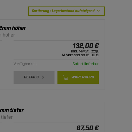
Sortierung
: Lagerbestand aufsteigend
32mm höher
m höher
132,00 €
inkl. MwSt., zzgl.
M Versand ab 15,00 €
Verfügbarkeit
Sofort lieferbar
DETAILS
WARENKORB
mm tiefer
tiefer
67,50 €