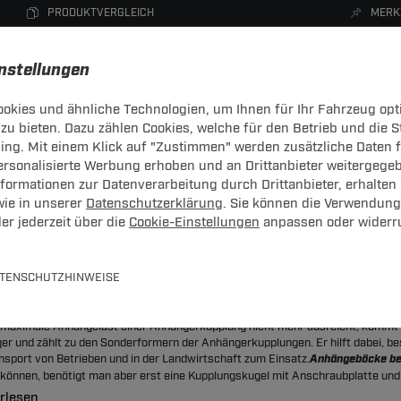
PRODUKTVERGLEICH
MERK
instellungen
okies und ähnliche Technologien, um Ihnen für Ihr Fahrzeug opt
zu bieten. Dazu zählen Cookies, welche für den Betrieb und die 
CHTRÄGER
DACHBOXEN
FAHRRADTRÄGER
ZUBEHÖR
sing. Mit einem Klick auf "Zustimmen" werden zusätzliche Daten
personalisierte Werbung erhoben und an Drittanbieter weitergege
ormationen zur Datenverarbeitung durch Drittanbieter, erhalten 
wie in unserer
Datenschutzerklärung
. Sie können die Verwendung
er jederzeit über die
Cookie-Einstellungen
anpassen oder widerr
chraubplatten
TENSCHUTZHINWEISE
re Lasten leicht transportiert: Mit Kupplu
maximale Anhängelast einer Anhängerkupplung nicht mehr ausreicht, kommt 
er und zählt zu den Sonderformern der Anhängerkupplungen. Er hilft dabei, 
sport von Betrieben und in der Landwirtschaft zum Einsatz.
Anhängeböcke bew
 können, benötigt man aber erst eine Kupplungskugel mit Anschraubplatte und
rlesen