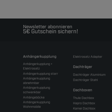
Newsletter abonnieren
5€ Gutschein sichern!
Anhängerkupplung
Elektrosatz Adapter
Anhängerkupplung +
Dachträger
Elektrosatz
Anhängerkupplung starr
Dachträger Aluminium
Anhängerkupplung
Dachträger Stahl
abnehmbar
Anhängerkupplung
Dachboxen
schwenkbar
Anhängeböcke
Thule Dachbox
Anhängerkupplung
Hapro Dachbox
Wohnmobile
Kamei Dachbox