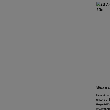
Wozu d
Eine Ansc
unterschi
Kugelhöh
www.trans