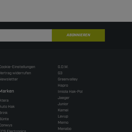
ABONNIEREN
Cookie-Einstellungen
G.D.W.
Vertrag widerrufen
G3
Newsletter
Greenvalley
Hapro
Marken
Imiola Hak-Pol
Jaeger
Atera
Junior
Auto Hak
Kamei
Brink
Levup
Bünte
Memo
Conwys
Menabo
ECS Electronics