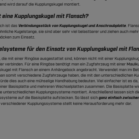
end wird darauf die Kupplungskugel montiert.
t eine Kupplungskugel mit Flansch?
ch ist das
Verbindungsstück von Kupplungskugel und Anschraubplatte
. Flan
hnliche Kugelstange, sie sind aber sehr viel belastbarer und ziehen auch me
öcken zum Einsatz.
lsysteme für den Einsatz von Kupplungskugel mit Fla
 die mit einer Ringöse ausgestattet sind, können nicht mit einer Kupplungskug
er verbinden. Für eine Ringöse benötigt man ein Zugfahrzeug mit einer
Maulku
skugel mit Flansch an einem Anhängebock angebracht. Verwendet man im Bet
n somit verschiedene Zugfahrzeuge haben, die mit den unterschiedlichen K
ürde dies auch eine mühselige Handhabung bedeuten. Viel einfacher ist es d
einer Basisplatte und mehreren Wechselplatten zusammen. Die Basisplatte w
e unterschiedlichen Kupplungssysteme montiert. Anschließend lassen sich di
systeme auf die Basisplatte aufstecken. So lässt sich
ganz einfach zwische
verschiedener Kupplungssysteme stellt keine Herausforderung mehr dar.