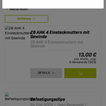
unser Logistiksystem innerhalb von nur einem Werktag.
weiterlesen
Sortierung
ZB AHK 4 Einsteckmuttern mit
Gewinde
ZB AHK 4 Einsteckmuttern mit
Gewinde
13,00 €
inkl. MwSt., zzgl.
S Versand ab 7,50 €
DETAILS
Befestigungsclips
für Fiat 500X / Jeep Renegade /