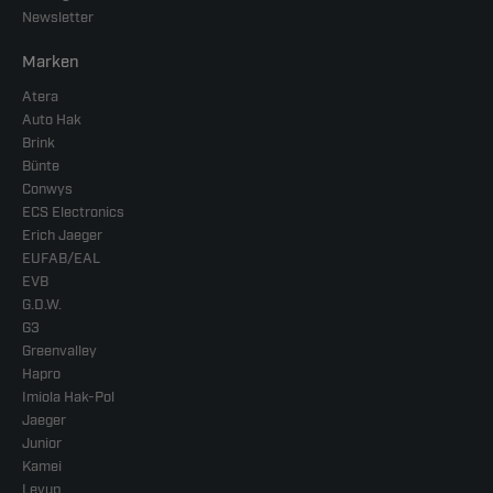
Newsletter
Marken
Atera
Auto Hak
Brink
Bünte
Conwys
ECS Electronics
Erich Jaeger
EUFAB/EAL
EVB
G.D.W.
G3
Greenvalley
Hapro
Imiola Hak-Pol
Jaeger
Junior
Kamei
Levup