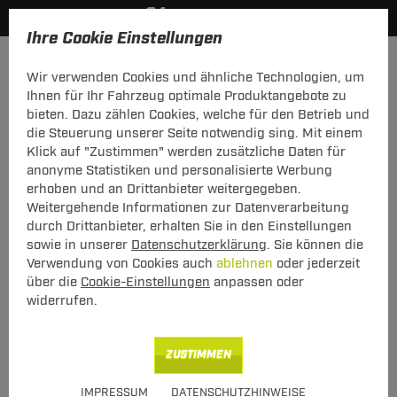
Ihre Cookie Einstellungen
Zubehör
Anhänger Zubehör
Wir verwenden Cookies und ähnliche Technologien, um
KATEGORIEN
Ihnen für Ihr Fahrzeug optimale Produktangebote zu
bieten. Dazu zählen Cookies, welche für den Betrieb und
Anhänger Zubehör
die Steuerung unserer Seite notwendig sing. Mit einem
Klick auf "Zustimmen" werden zusätzliche Daten für
anonyme Statistiken und personalisierte Werbung
Anhänger-Zubehör bei Transportsysteme24
erhoben und an Drittanbieter weitergegeben.
Weitergehende Informationen zur Datenverarbeitung
Wer Pkw-Anhänger-Ersatzteile braucht, aber nicht weiß, welche die
durch Drittanbieter, erhalten Sie in den Einstellungen
richtigen für den eigenen Wagen sind, der ist bei Transportsysteme24
sowie in unserer
Datenschutzerklärung
. Sie können die
genau richtig: Dank unserer praktischen Suchmaschine auf der
Verwendung von Cookies auch
ablehnen
oder jederzeit
Startseite
wird Anwendern vorm Kauf
nur passendes Kfz-Zubehör
für
über die
Cookie-Einstellungen
anpassen oder
das jeweilige Fahrzeug angezeigt: In einem ersten Schritt gibt der
Nutzer seine Pkw-Daten ein (Marke, Modell, Baujahr). Im Anschluss
widerrufen.
daran werden dann nur noch Ersatzteile angezeigt, die zu diesem
Modell passen.
ZUSTIMMEN
Transportsysteme24 bietet eine große Auswahl an Zubehör für Pkw-
Anhänger – vom Stützrad bis zur Zugkugelkupplung. Das Anhänger-
IMPRESSUM
DATENSCHUTZHINWEISE
Zubehör kann einfach online bestellt werden. Wir verschicken es über