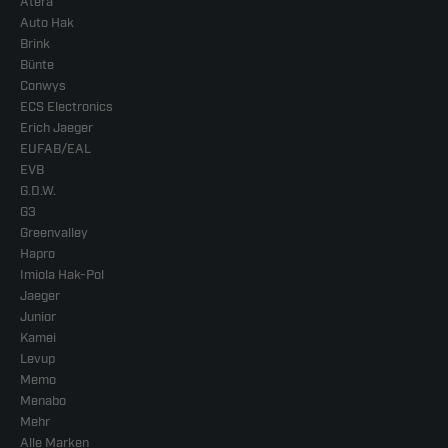
Atera
Auto Hak
Brink
Bünte
Conwys
ECS Electronics
Erich Jaeger
EUFAB/EAL
EVB
G.D.W.
G3
Greenvalley
Hapro
Imiola Hak-Pol
Jaeger
Junior
Kamei
Levup
Memo
Menabo
Mehr
Alle Marken