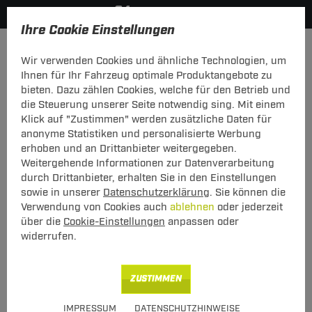
Ihre Cookie Einstellungen
Anmelden
Wir verwenden Cookies und ähnliche Technologien, um
Ihnen für Ihr Fahrzeug optimale Produktangebote zu
Mein Konto
bieten. Dazu zählen Cookies, welche für den Betrieb und
die Steuerung unserer Seite notwendig sing. Mit einem
Falls Sie schon Kunde bei uns sind, melden Sie sich bitte
Klick auf "Zustimmen" werden zusätzliche Daten für
hier mit Ihrer E-Mail-Adresse und Ihrem Passwort an.
anonyme Statistiken und personalisierte Werbung
erhoben und an Drittanbieter weitergegeben.
Ich bin bereits Kunde
Weitergehende Informationen zur Datenverarbeitung
Bitte mit E-Mail-Adresse und Passwort hier anmelden.
durch Drittanbieter, erhalten Sie in den Einstellungen
sowie in unserer
Datenschutzerklärung
. Sie können die
E-Mail:
Verwendung von Cookies auch
ablehnen
oder jederzeit
über die
Cookie-Einstellungen
anpassen oder
widerrufen.
Passwort:
Passwort vergessen
ZUSTIMMEN
angemeldet bleiben
IMPRESSUM
DATENSCHUTZHINWEISE