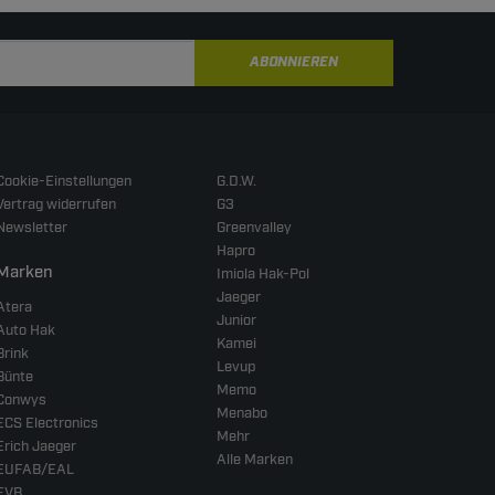
ABONNIEREN
Cookie-Einstellungen
G.D.W.
Vertrag widerrufen
G3
Newsletter
Greenvalley
Hapro
Marken
Imiola Hak-Pol
Jaeger
Atera
Junior
Auto Hak
Kamei
Brink
Levup
Bünte
Memo
Conwys
Menabo
ECS Electronics
Mehr
Erich Jaeger
Alle Marken
EUFAB/EAL
EVB