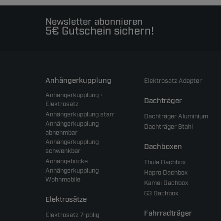
Newsletter abonnieren
5€ Gutschein sichern!
Anhängerkupplung
Elektrosatz Adapter
Anhängerkupplung +
Dachträger
Elektrosatz
Anhängerkupplung starr
Dachträger Aluminium
Anhängerkupplung
Dachträger Stahl
abnehmbar
Anhängerkupplung
Dachboxen
schwenkbar
Anhängeböcke
Thule Dachbox
Anhängerkupplung
Hapro Dachbox
Wohnmobile
Kamei Dachbox
G3 Dachbox
Elektrosätze
Fahrradträger
Elektrosatz 7-polig