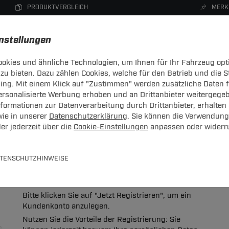
PRODUKTVERGLEICH
MERK
instellungen
okies und ähnliche Technologien, um Ihnen für Ihr Fahrzeug opt
zu bieten. Dazu zählen Cookies, welche für den Betrieb und die 
CHTRÄGER
DACHBOXEN
FAHRRADTRÄGER
ZUBEHÖR
sing. Mit einem Klick auf "Zustimmen" werden zusätzliche Daten
personalisierte Werbung erhoben und an Drittanbieter weitergege
ormationen zur Datenverarbeitung durch Drittanbieter, erhalten 
wie in unserer
Datenschutzerklärung
. Sie können die Verwendung
er jederzeit über die
Cookie-Einstellungen
anpassen oder widerr
 bitte hier mit Ihrer E-Mail-Adresse und Ihrem Passwort an.
TENSCHUTZHINWEISE
Neues Konto anlegen
Bitte klicken Sie auf "Jetzt Registrieren", um ein
Kundenkonto anzulegen.
Nutzen Sie die Vorteile der Registrierung: Sie