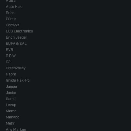
Atera
Auto Hak
Brink
Bünte
Conwys
ECS Electronics
Erich Jaeger
EUFAB/EAL
EVB
G.D.W.
G3
Greenvalley
Hapro
Imiola Hak-Pol
Jaeger
Junior
Kamei
Levup
Memo
Menabo
Mehr
Alle Marken