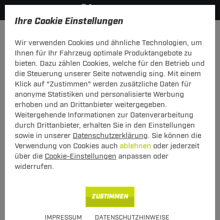
Ihre Cookie Einstellungen
Anmelden
Wir verwenden Cookies und ähnliche Technologien, um
Ihnen für Ihr Fahrzeug optimale Produktangebote zu
Mein Konto
bieten. Dazu zählen Cookies, welche für den Betrieb und
die Steuerung unserer Seite notwendig sing. Mit einem
Falls Sie schon Kunde bei uns sind, melden Sie sich bitte
Klick auf "Zustimmen" werden zusätzliche Daten für
hier mit Ihrer E-Mail-Adresse und Ihrem Passwort an.
anonyme Statistiken und personalisierte Werbung
erhoben und an Drittanbieter weitergegeben.
Ich bin bereits Kunde
Weitergehende Informationen zur Datenverarbeitung
Bitte mit E-Mail-Adresse und Passwort hier anmelden.
durch Drittanbieter, erhalten Sie in den Einstellungen
sowie in unserer
Datenschutzerklärung
. Sie können die
E-Mail:
Verwendung von Cookies auch
ablehnen
oder jederzeit
über die
Cookie-Einstellungen
anpassen oder
widerrufen.
Passwort:
Passwort vergessen
ZUSTIMMEN
angemeldet bleiben
IMPRESSUM
DATENSCHUTZHINWEISE