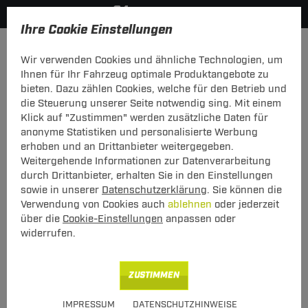
Ihre Cookie Einstellungen
Anmelden
Wir verwenden Cookies und ähnliche Technologien, um
Ihnen für Ihr Fahrzeug optimale Produktangebote zu
Mein Konto
bieten. Dazu zählen Cookies, welche für den Betrieb und
die Steuerung unserer Seite notwendig sing. Mit einem
Falls Sie schon Kunde bei uns sind, melden Sie sich bitte
Klick auf "Zustimmen" werden zusätzliche Daten für
hier mit Ihrer E-Mail-Adresse und Ihrem Passwort an.
anonyme Statistiken und personalisierte Werbung
erhoben und an Drittanbieter weitergegeben.
Ich bin bereits Kunde
Weitergehende Informationen zur Datenverarbeitung
Bitte mit E-Mail-Adresse und Passwort hier anmelden.
durch Drittanbieter, erhalten Sie in den Einstellungen
sowie in unserer
Datenschutzerklärung
. Sie können die
E-Mail:
Verwendung von Cookies auch
ablehnen
oder jederzeit
über die
Cookie-Einstellungen
anpassen oder
widerrufen.
Passwort:
Passwort vergessen
ZUSTIMMEN
angemeldet bleiben
IMPRESSUM
DATENSCHUTZHINWEISE