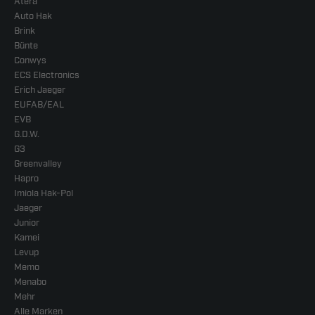
Atera
Auto Hak
Brink
Bünte
Conwys
ECS Electronics
Erich Jaeger
EUFAB/EAL
EVB
G.D.W.
G3
Greenvalley
Hapro
Imiola Hak-Pol
Jaeger
Junior
Kamei
Levup
Memo
Menabo
Mehr
Alle Marken