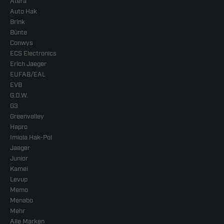
Atera
Auto Hak
Brink
Bünte
Conwys
ECS Electronics
Erich Jaeger
EUFAB/EAL
EVB
G.D.W.
G3
Greenvalley
Hapro
Imiola Hak-Pol
Jaeger
Junior
Kamei
Levup
Memo
Menabo
Mehr
Alle Marken