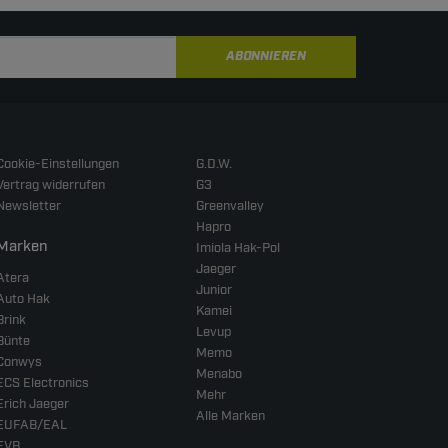
ABONNIEREN
Cookie-Einstellungen
G.D.W.
Vertrag widerrufen
G3
Newsletter
Greenvalley
Hapro
Marken
Imiola Hak-Pol
Jaeger
Atera
Junior
Auto Hak
Kamei
Brink
Levup
Bünte
Memo
Conwys
Menabo
ECS Electronics
Mehr
Erich Jaeger
Alle Marken
EUFAB/EAL
EVB