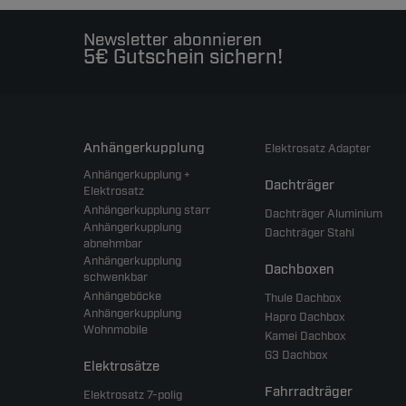
Newsletter abonnieren
5€ Gutschein sichern!
Anhängerkupplung
Elektrosatz Adapter
Anhängerkupplung +
Dachträger
Elektrosatz
Anhängerkupplung starr
Dachträger Aluminium
Anhängerkupplung
Dachträger Stahl
abnehmbar
Anhängerkupplung
Dachboxen
schwenkbar
Anhängeböcke
Thule Dachbox
Anhängerkupplung
Hapro Dachbox
Wohnmobile
Kamei Dachbox
G3 Dachbox
Elektrosätze
Fahrradträger
Elektrosatz 7-polig