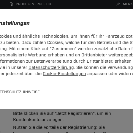
PRODUKTVERGLEICH
MERK
instellungen
okies und ähnliche Technologien, um Ihnen für Ihr Fahrzeug opt
zu bieten. Dazu zählen Cookies, welche für den Betrieb und die 
CHTRÄGER
DACHBOXEN
FAHRRADTRÄGER
ZUBEHÖR
sing. Mit einem Klick auf "Zustimmen" werden zusätzliche Daten
personalisierte Werbung erhoben und an Drittanbieter weitergege
ormationen zur Datenverarbeitung durch Drittanbieter, erhalten 
wie in unserer
Datenschutzerklärung
. Sie können die Verwendung
er jederzeit über die
Cookie-Einstellungen
anpassen oder widerr
 bitte hier mit Ihrer E-Mail-Adresse und Ihrem Passwort an.
TENSCHUTZHINWEISE
Neues Konto anlegen
Bitte klicken Sie auf "Jetzt Registrieren", um ein
Kundenkonto anzulegen.
Nutzen Sie die Vorteile der Registrierung: Sie