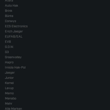
Atera
Auto Hak
Brink
Bünte
Conwys
ECS Electronics
Erich Jaeger
EUFAB/EAL
EVB
G.D.W.
G3
Greenvalley
Hapro
Imiola Hak-Pol
Jaeger
Junior
Kamei
Levup
Memo
Menabo
Mehr
Alle Marken