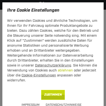
Ihre Cookie Einstellungen
Anmelden
Wir verwenden Cookies und ähnliche Technologien, um
Ihnen für Ihr Fahrzeug optimale Produktangebote zu
Mein Konto
bieten. Dazu zählen Cookies, welche für den Betrieb und
die Steuerung unserer Seite notwendig sing. Mit einem
Falls Sie schon Kunde bei uns sind, melden Sie sich bitte
Klick auf "Zustimmen" werden zusätzliche Daten für
hier mit Ihrer E-Mail-Adresse und Ihrem Passwort an.
anonyme Statistiken und personalisierte Werbung
erhoben und an Drittanbieter weitergegeben.
Ich bin bereits Kunde
Weitergehende Informationen zur Datenverarbeitung
Bitte mit E-Mail-Adresse und Passwort hier anmelden.
durch Drittanbieter, erhalten Sie in den Einstellungen
sowie in unserer
Datenschutzerklärung
. Sie können die
E-Mail:
Verwendung von Cookies auch
ablehnen
oder jederzeit
über die
Cookie-Einstellungen
anpassen oder
widerrufen.
Passwort:
Passwort vergessen
ZUSTIMMEN
angemeldet bleiben
IMPRESSUM
DATENSCHUTZHINWEISE