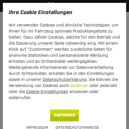
Ihre Cookie Einstellungen
Anmelden
Wir verwenden Cookies und ähnliche Technologien, um
Ihnen für Ihr Fahrzeug optimale Produktangebote zu
Mein Konto
bieten. Dazu zählen Cookies, welche für den Betrieb und
die Steuerung unserer Seite notwendig sing. Mit einem
Falls Sie schon Kunde bei uns sind, melden Sie sich bitte
Klick auf "Zustimmen" werden zusätzliche Daten für
hier mit Ihrer E-Mail-Adresse und Ihrem Passwort an.
anonyme Statistiken und personalisierte Werbung
erhoben und an Drittanbieter weitergegeben.
Ich bin bereits Kunde
Weitergehende Informationen zur Datenverarbeitung
Bitte mit E-Mail-Adresse und Passwort hier anmelden.
durch Drittanbieter, erhalten Sie in den Einstellungen
sowie in unserer
Datenschutzerklärung
. Sie können die
E-Mail:
Verwendung von Cookies auch
ablehnen
oder jederzeit
über die
Cookie-Einstellungen
anpassen oder
widerrufen.
Passwort:
Passwort vergessen
ZUSTIMMEN
angemeldet bleiben
IMPRESSUM
DATENSCHUTZHINWEISE