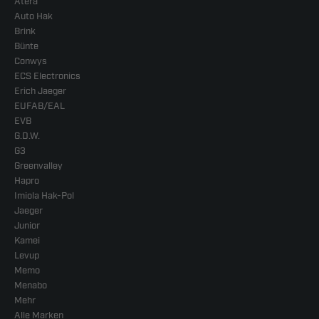
Atera
Auto Hak
Brink
Bünte
Conwys
ECS Electronics
Erich Jaeger
EUFAB/EAL
EVB
G.D.W.
G3
Greenvalley
Hapro
Imiola Hak-Pol
Jaeger
Junior
Kamei
Levup
Memo
Menabo
Mehr
Alle Marken