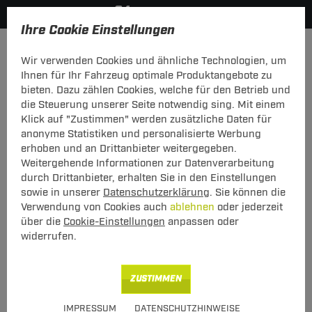
Ihre Cookie Einstellungen
Anmelden
Wir verwenden Cookies und ähnliche Technologien, um
Ihnen für Ihr Fahrzeug optimale Produktangebote zu
Mein Konto
bieten. Dazu zählen Cookies, welche für den Betrieb und
die Steuerung unserer Seite notwendig sing. Mit einem
Falls Sie schon Kunde bei uns sind, melden Sie sich bitte
Klick auf "Zustimmen" werden zusätzliche Daten für
hier mit Ihrer E-Mail-Adresse und Ihrem Passwort an.
anonyme Statistiken und personalisierte Werbung
erhoben und an Drittanbieter weitergegeben.
Ich bin bereits Kunde
Weitergehende Informationen zur Datenverarbeitung
Bitte mit E-Mail-Adresse und Passwort hier anmelden.
durch Drittanbieter, erhalten Sie in den Einstellungen
sowie in unserer
Datenschutzerklärung
. Sie können die
E-Mail:
Verwendung von Cookies auch
ablehnen
oder jederzeit
über die
Cookie-Einstellungen
anpassen oder
widerrufen.
Passwort:
Passwort vergessen
ZUSTIMMEN
angemeldet bleiben
IMPRESSUM
DATENSCHUTZHINWEISE