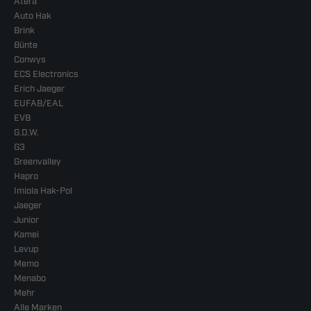
Atera
Auto Hak
Brink
Bünte
Conwys
ECS Electronics
Erich Jaeger
EUFAB/EAL
EVB
G.D.W.
G3
Greenvalley
Hapro
Imiola Hak-Pol
Jaeger
Junior
Kamei
Levup
Memo
Menabo
Mehr
Alle Marken