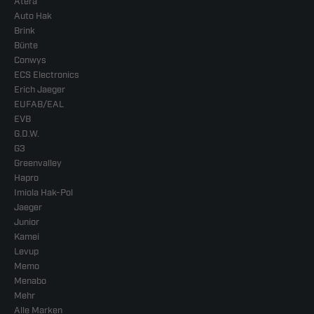
Atera
Auto Hak
Brink
Bünte
Conwys
ECS Electronics
Erich Jaeger
EUFAB/EAL
EVB
G.D.W.
G3
Greenvalley
Hapro
Imiola Hak-Pol
Jaeger
Junior
Kamei
Levup
Memo
Menabo
Mehr
Alle Marken