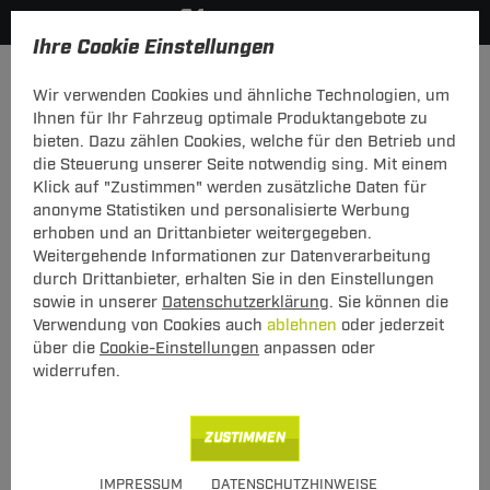
Ihre Cookie Einstellungen
Anmelden
Wir verwenden Cookies und ähnliche Technologien, um
Ihnen für Ihr Fahrzeug optimale Produktangebote zu
Mein Konto
bieten. Dazu zählen Cookies, welche für den Betrieb und
die Steuerung unserer Seite notwendig sing. Mit einem
Falls Sie schon Kunde bei uns sind, melden Sie sich bitte
Klick auf "Zustimmen" werden zusätzliche Daten für
hier mit Ihrer E-Mail-Adresse und Ihrem Passwort an.
anonyme Statistiken und personalisierte Werbung
erhoben und an Drittanbieter weitergegeben.
Ich bin bereits Kunde
Weitergehende Informationen zur Datenverarbeitung
Bitte mit E-Mail-Adresse und Passwort hier anmelden.
durch Drittanbieter, erhalten Sie in den Einstellungen
sowie in unserer
Datenschutzerklärung
. Sie können die
E-Mail:
Verwendung von Cookies auch
ablehnen
oder jederzeit
über die
Cookie-Einstellungen
anpassen oder
widerrufen.
Passwort:
Passwort vergessen
ZUSTIMMEN
angemeldet bleiben
IMPRESSUM
DATENSCHUTZHINWEISE