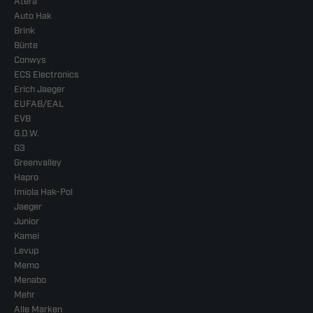
Atera
Auto Hak
Brink
Bünte
Conwys
ECS Electronics
Erich Jaeger
EUFAB/EAL
EVB
G.D.W.
G3
Greenvalley
Hapro
Imiola Hak-Pol
Jaeger
Junior
Kamei
Levup
Memo
Menabo
Mehr
Alle Marken