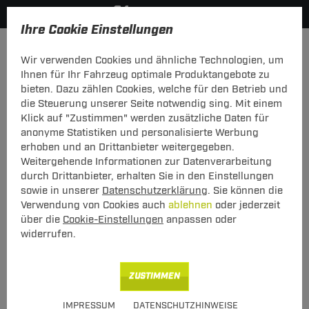
Ihre Cookie Einstellungen
Anmelden
Wir verwenden Cookies und ähnliche Technologien, um
Ihnen für Ihr Fahrzeug optimale Produktangebote zu
Mein Konto
bieten. Dazu zählen Cookies, welche für den Betrieb und
die Steuerung unserer Seite notwendig sing. Mit einem
Falls Sie schon Kunde bei uns sind, melden Sie sich bitte
Klick auf "Zustimmen" werden zusätzliche Daten für
hier mit Ihrer E-Mail-Adresse und Ihrem Passwort an.
anonyme Statistiken und personalisierte Werbung
erhoben und an Drittanbieter weitergegeben.
Ich bin bereits Kunde
Weitergehende Informationen zur Datenverarbeitung
Bitte mit E-Mail-Adresse und Passwort hier anmelden.
durch Drittanbieter, erhalten Sie in den Einstellungen
sowie in unserer
Datenschutzerklärung
. Sie können die
E-Mail:
Verwendung von Cookies auch
ablehnen
oder jederzeit
über die
Cookie-Einstellungen
anpassen oder
widerrufen.
Passwort:
Passwort vergessen
ZUSTIMMEN
angemeldet bleiben
IMPRESSUM
DATENSCHUTZHINWEISE