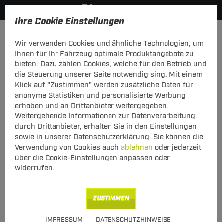
Ihre Cookie Einstellungen
Anmelden
Wir verwenden Cookies und ähnliche Technologien, um
Ihnen für Ihr Fahrzeug optimale Produktangebote zu
Mein Konto
bieten. Dazu zählen Cookies, welche für den Betrieb und
die Steuerung unserer Seite notwendig sing. Mit einem
Falls Sie schon Kunde bei uns sind, melden Sie sich bitte
Klick auf "Zustimmen" werden zusätzliche Daten für
hier mit Ihrer E-Mail-Adresse und Ihrem Passwort an.
anonyme Statistiken und personalisierte Werbung
erhoben und an Drittanbieter weitergegeben.
Ich bin bereits Kunde
Weitergehende Informationen zur Datenverarbeitung
Bitte mit E-Mail-Adresse und Passwort hier anmelden.
durch Drittanbieter, erhalten Sie in den Einstellungen
sowie in unserer
Datenschutzerklärung
. Sie können die
E-Mail:
Verwendung von Cookies auch
ablehnen
oder jederzeit
über die
Cookie-Einstellungen
anpassen oder
widerrufen.
Passwort:
Passwort vergessen
ZUSTIMMEN
angemeldet bleiben
IMPRESSUM
DATENSCHUTZHINWEISE