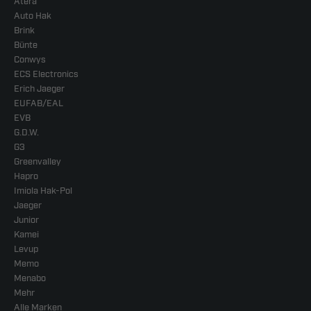
Atera
Auto Hak
Brink
Bünte
Conwys
ECS Electronics
Erich Jaeger
EUFAB/EAL
EVB
G.D.W.
G3
Greenvalley
Hapro
Imiola Hak-Pol
Jaeger
Junior
Kamei
Levup
Memo
Menabo
Mehr
Alle Marken