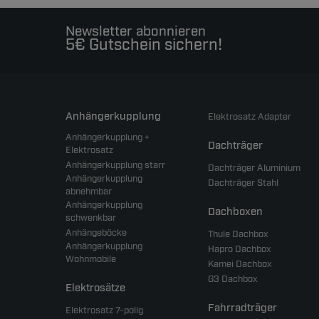
Newsletter abonnieren
5€ Gutschein sichern!
Anhängerkupplung
Elektrosatz Adapter
Anhängerkupplung +
Dachträger
Elektrosatz
Anhängerkupplung starr
Dachträger Aluminium
Anhängerkupplung
Dachträger Stahl
abnehmbar
Anhängerkupplung
Dachboxen
schwenkbar
Anhängeböcke
Thule Dachbox
Anhängerkupplung
Hapro Dachbox
Wohnmobile
Kamei Dachbox
G3 Dachbox
Elektrosätze
Fahrradträger
Elektrosatz 7-polig