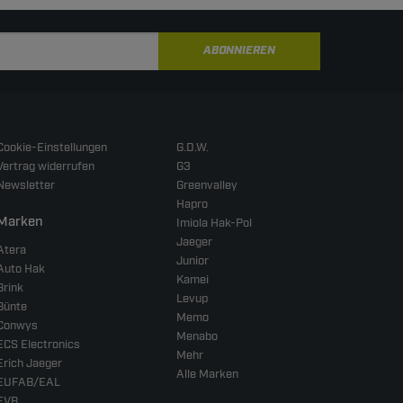
ABONNIEREN
Cookie-Einstellungen
G.D.W.
Vertrag widerrufen
G3
Newsletter
Greenvalley
Hapro
Marken
Imiola Hak-Pol
Jaeger
Atera
Junior
Auto Hak
Kamei
Brink
Levup
Bünte
Memo
Conwys
Menabo
ECS Electronics
Mehr
Erich Jaeger
Alle Marken
EUFAB/EAL
EVB