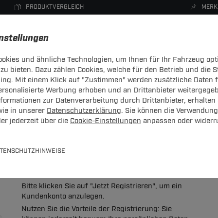
PRODUKTVERGLEICH
MERK
instellungen
okies und ähnliche Technologien, um Ihnen für Ihr Fahrzeug opt
zu bieten. Dazu zählen Cookies, welche für den Betrieb und die 
CHTRÄGER
DACHBOXEN
FAHRRADTRÄGER
ZUBEHÖR
sing. Mit einem Klick auf "Zustimmen" werden zusätzliche Daten
personalisierte Werbung erhoben und an Drittanbieter weitergege
ormationen zur Datenverarbeitung durch Drittanbieter, erhalten 
wie in unserer
Datenschutzerklärung
. Sie können die Verwendung
er jederzeit über die
Cookie-Einstellungen
anpassen oder widerr
 bitte hier mit Ihrer E-Mail-Adresse und Ihrem Passwort an.
TENSCHUTZHINWEISE
Neues Konto anlegen
Bitte klicken Sie auf "Jetzt Registrieren", um ein
Kundenkonto anzulegen.
Nutzen Sie die Vorteile der Registrierung: Sie