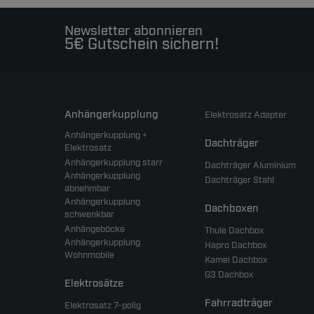
Newsletter abonnieren
5€ Gutschein sichern!
Anhängerkupplung
Elektrosatz Adapter
Anhängerkupplung +
Dachträger
Elektrosatz
Anhängerkupplung starr
Dachträger Aluminium
Anhängerkupplung
Dachträger Stahl
abnehmbar
Anhängerkupplung
Dachboxen
schwenkbar
Anhängeböcke
Thule Dachbox
Anhängerkupplung
Hapro Dachbox
Wohnmobile
Kamei Dachbox
G3 Dachbox
Elektrosätze
Fahrradträger
Elektrosatz 7-polig