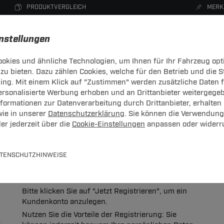
PRODUKTVERGLEICH
MERK
instellungen
okies und ähnliche Technologien, um Ihnen für Ihr Fahrzeug opt
zu bieten. Dazu zählen Cookies, welche für den Betrieb und die 
CHTRÄGER
DACHBOXEN
FAHRRADTRÄGER
ZUBEHÖR
sing. Mit einem Klick auf "Zustimmen" werden zusätzliche Daten
personalisierte Werbung erhoben und an Drittanbieter weitergege
ormationen zur Datenverarbeitung durch Drittanbieter, erhalten 
wie in unserer
Datenschutzerklärung
. Sie können die Verwendung
er jederzeit über die
Cookie-Einstellungen
anpassen oder widerr
 bitte hier mit Ihrer E-Mail-Adresse und Ihrem Passwort an.
TENSCHUTZHINWEISE
Neues Konto anlegen
Bitte klicken Sie auf "Jetzt Registrieren", um ein
Kundenkonto anzulegen.
Nutzen Sie die Vorteile der Registrierung: Sie