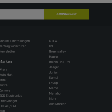
ABONNIEREN
Cookie-Einstellungen
G.D.W.
Vertrag widerrufen
G3
Newsletter
Greenvalley
Hapro
Marken
Imiola Hak-Pol
Jaeger
Atera
Junior
Auto Hak
Kamei
Brink
Levup
Bünte
Memo
Conwys
Menabo
ECS Electronics
Mehr
Erich Jaeger
Alle Marken
EUFAB/EAL
EVB