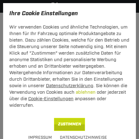
Ihre Cookie Einstellungen
Anmelden
Wir verwenden Cookies und ähnliche Technologien, um
Ihnen für Ihr Fahrzeug optimale Produktangebote zu
Mein Konto
bieten. Dazu zählen Cookies, welche für den Betrieb und
die Steuerung unserer Seite notwendig sing. Mit einem
Falls Sie schon Kunde bei uns sind, melden Sie sich bitte
Klick auf "Zustimmen" werden zusätzliche Daten für
hier mit Ihrer E-Mail-Adresse und Ihrem Passwort an.
anonyme Statistiken und personalisierte Werbung
erhoben und an Drittanbieter weitergegeben.
Ich bin bereits Kunde
Weitergehende Informationen zur Datenverarbeitung
Bitte mit E-Mail-Adresse und Passwort hier anmelden.
durch Drittanbieter, erhalten Sie in den Einstellungen
sowie in unserer
Datenschutzerklärung
. Sie können die
E-Mail:
Verwendung von Cookies auch
ablehnen
oder jederzeit
über die
Cookie-Einstellungen
anpassen oder
widerrufen.
Passwort:
Passwort vergessen
ZUSTIMMEN
angemeldet bleiben
IMPRESSUM
DATENSCHUTZHINWEISE