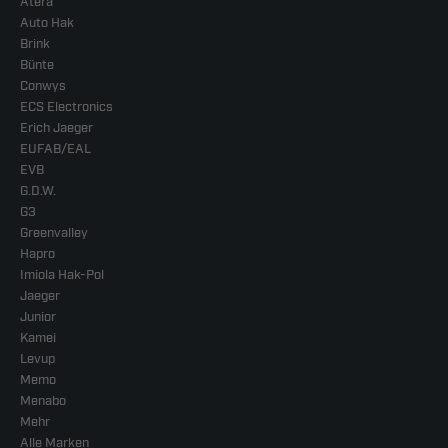
Atera
Auto Hak
Brink
Bünte
Conwys
ECS Electronics
Erich Jaeger
EUFAB/EAL
EVB
G.D.W.
G3
Greenvalley
Hapro
Imiola Hak-Pol
Jaeger
Junior
Kamei
Levup
Memo
Menabo
Mehr
Alle Marken